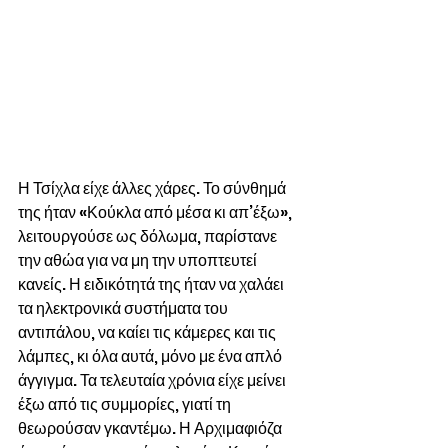
Η Τσίχλα είχε άλλες χάρες. Το σύνθημά 
της ήταν «Κούκλα από μέσα κι απ’έξω», 
λειτουργούσε ως δόλωμα, παρίστανε 
την αθώα για να μη την υποπτευτεί 
κανείς. Η ειδικότητά της ήταν να χαλάει 
τα ηλεκτρονικά συστήματα του 
αντιπάλου, να καίει τις κάμερες και τις 
λάμπες, κι όλα αυτά, μόνο με ένα απλό 
άγγιγμα. Τα τελευταία χρόνια είχε μείνει 
έξω από τις συμμορίες, γιατί τη 
θεωρούσαν γκαντέμω. Η Αρχιμαφιόζα 