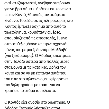
αντί να εξαφανιστεί, ανέβηκε στα βουνά 
για να βρει σήμα κι ήρθε σε επικοινωνία 
με τον Κοντό, θέτοντάς τον σε άμεσο 
κίνδυνο. Του έδωσε τις πληροφορίες κι ο 
Κοντός έμπλεξε άσχημα από αυτό το 
τηλεφώνημα, κρυβόταν για μέρες, 
απουσίαζε από τις αποστολές, έμεινε 
στην απ’έξω, έκανε και πρωτοχρονιά 
μόνος του με μια ξεδοντάρα Μολδαβή 
(για ξεκάρφωμα). Ο Λόρδος επέστρεψε 
στην Τολόζα ύστερα απο πολλές μέρες 
στα βουνά με τις κατσίκες. Βρήκε τον 
κοντό και σα να μη έφταναν αυτά που 
του είπε στο τηλέφωνο, επιχείρησε να 
τον δηλητηριάσει με κρασί, για να 
κρατήσει το στόμα του κλειστό.
Ο Κοντός είχε ανοσία στο δηλητήριο. Ο 
Λόρδος Εντουάρ λύσσαξε να τον 