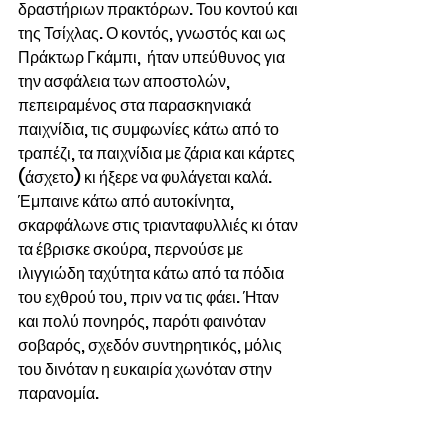
δραστήριων πρακτόρων. Του κοντού και 
της Τσίχλας. Ο κοντός, γνωστός και ως 
Πράκτωρ Γκάμπι,  ήταν υπεύθυνος για 
την ασφάλεια των αποστολών, 
πεπειραμένος στα παρασκηνιακά 
παιχνίδια, τις συμφωνίες κάτω από το 
τραπέζι, τα παιχνίδια με ζάρια και κάρτες 
(άσχετο) κι ήξερε να φυλάγεται καλά. 
Έμπαινε κάτω από αυτοκίνητα, 
σκαρφάλωνε στις τριανταφυλλιές κι όταν 
τα έβρισκε σκούρα, περνούσε με 
ιλιγγιώδη ταχύτητα κάτω από τα πόδια 
του εχθρού του, πριν να τις φάει. Ήταν 
και πολύ πονηρός, παρότι φαινόταν 
σοβαρός, σχεδόν συντηρητικός, μόλις 
του δινόταν η ευκαιρία χωνόταν στην 
παρανομία.