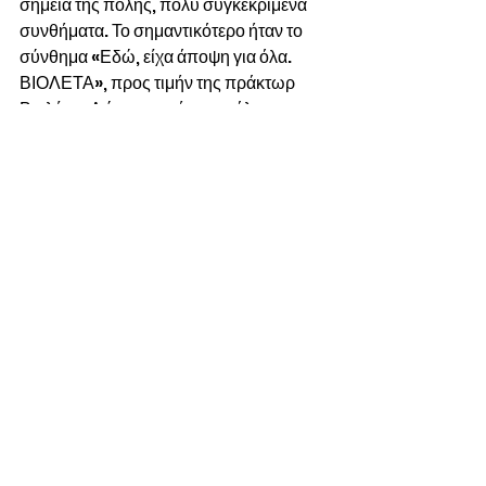
σημεία της πόλης, πολύ συγκεκριμένα 
συνθήματα. Το σημαντικότερο ήταν το 
σύνθημα «Εδώ, είχα άποψη για όλα. 
ΒΙΟΛΕΤΑ», προς τιμήν της πράκτωρ 
Βιολέτας Λώρεν, αυτή τη μεγάλη 
μαφιόζα, με το όραμα, το ήθος, το μυαλό. 
Η Βιολέτα Λώρεν άφησε ιστορία στη 
μαφία της Τολόζας, βάζοντας γερές 
βάσεις για το μεγαλύτερο κόλπο που 
παίχτηκε ποτέ, το σχέδιο «sedrink». Το 
σχέδιο «sedrink» φαινόταν άπιαστο 
όνειρο, πριν η Βιολέτα να το  θέσει σε 
εφαρμογή (mettre en oeuvre).
Φυσικά, η Βιολέτα Λώρεν βρίσκεται 
πάντα σε επικοινωνία με τη Συμμορία 
του Μαρκαδόρου, χάρη στη νέα 
τεχνολογία εκείνης της εποχής, 2012. 
Και δεν ξεχνάει την προδοσία του 