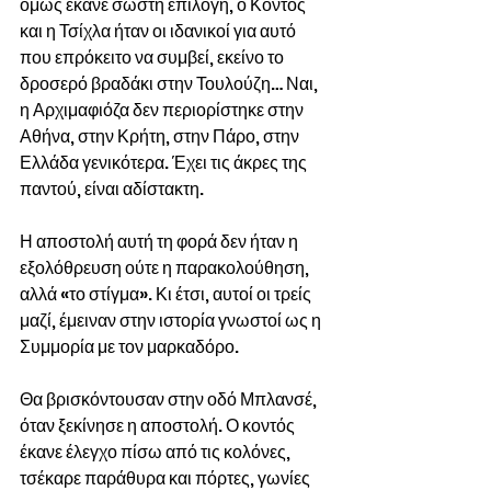
όμως έκανε σωστή επιλογή, ο Κοντός 
και η Τσίχλα ήταν οι ιδανικοί για αυτό 
που επρόκειτο να συμβεί, εκείνο το 
δροσερό βραδάκι στην Τουλούζη… Ναι, 
η Αρχιμαφιόζα δεν περιορίστηκε στην 
Αθήνα, στην Κρήτη, στην Πάρο, στην 
Ελλάδα γενικότερα. Έχει τις άκρες της 
παντού, είναι αδίστακτη.
Η αποστολή αυτή τη φορά δεν ήταν η 
εξολόθρευση ούτε η παρακολούθηση, 
αλλά «το στίγμα». Κι έτσι, αυτοί οι τρείς 
μαζί, έμειναν στην ιστορία γνωστοί ως η 
Συμμορία με τον μαρκαδόρο.
Θα βρισκόντουσαν στην οδό Μπλανσέ, 
όταν ξεκίνησε η αποστολή. Ο κοντός 
έκανε έλεγχο πίσω από τις κολόνες, 
τσέκαρε παράθυρα και πόρτες, γωνίες 