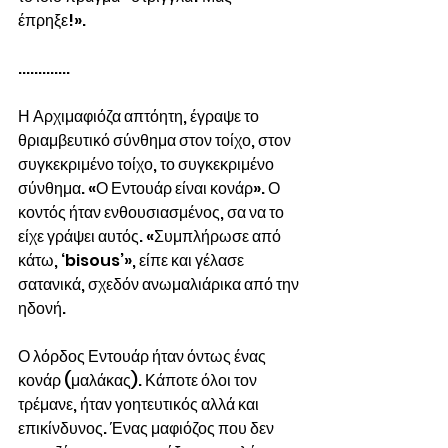
έπρηξε!».
.............
Η Αρχιμαφιόζα απτόητη, έγραψε το 
θριαμβευτικό σύνθημα στον τοίχο, στον 
συγκεκριμένο τοίχο, το συγκεκριμένο 
σύνθημα. «Ο Εντουάρ είναι κονάρ». Ο 
κοντός ήταν ενθουσιασμένος, σα να το 
είχε γράψει αυτός. «Συμπλήρωσε από 
κάτω, ‘bisous’», είπε και γέλασε 
σατανικά, σχεδόν ανωμαλιάρικα από την 
ηδονή.  
Ο λόρδος Εντουάρ ήταν όντως ένας 
κονάρ (μαλάκας). Κάποτε όλοι τον 
τρέμανε, ήταν γοητευτικός αλλά και 
επικίνδυνος. Ένας μαφιόζος που δεν 