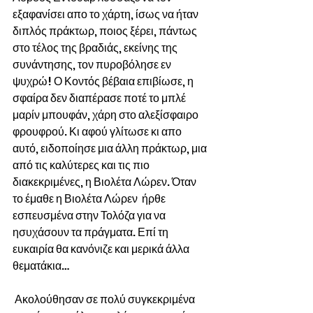
εξαφανίσει απο το χάρτη, ίσως να ήταν 
διπλός πράκτωρ, ποιος ξέρει, πάντως 
στο τέλος της βραδιάς, εκείνης της 
συνάντησης, τον πυροβόλησε εν 
ψυχρώ! Ο Κοντός βέβαια επιβίωσε, η 
σφαίρα δεν διαπέρασε ποτέ το μπλέ 
μαρίν μπουφάν, χάρη στο αλεξίσφαιρο 
φρουφρού. Κι αφού γλίτωσε κι απο 
αυτό, ειδοποίησε μια άλλη πράκτωρ, μια 
από τις καλύτερες και τις πιο 
διακεκριμένες, η Βιολέτα Λώρεν. Όταν  
το έμαθε η Βιολέτα Λώρεν  ήρθε 
εσπευσμένα στην Τολόζα για να 
ησυχάσουν τα πράγματα. Επί τη 
ευκαιρία θα κανόνιζε και μερικά άλλα 
θεματάκια…
 Ακολούθησαν σε πολύ συγκεκριμένα 