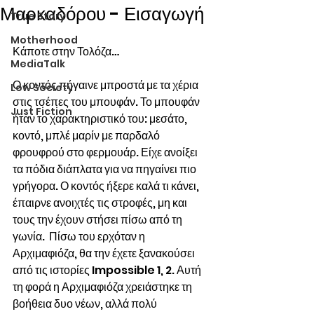
Μαρκαδόρου - Εισαγωγή
True Story
Motherhood
Κάποτε στην Τολόζα…
MediaTalk
Ο κοντός πήγαινε μπροστά με τα χέρια 
Low Society
στις τσέπες του μπουφάν. Το μπουφάν 
Just Fiction
ήταν το χαρακτηριστικό του: μεσάτο, 
κοντό, μπλέ μαρίν με παρδαλό 
φρουφρού στο φερμουάρ. Είχε ανοίξει 
τα πόδια διάπλατα για να πηγαίνει πιο 
γρήγορα. Ο κοντός ήξερε καλά τι κάνει, 
έπαιρνε ανοιχτές τις στροφές, μη και 
τους την έχουν στήσει πίσω από τη 
γωνία.  Πίσω του ερχόταν η 
Αρχιμαφιόζα, θα την έχετε ξανακούσει 
από τις ιστορίες Impossible 1, 2. Αυτή 
τη φορά η Αρχιμαφιόζα χρειάστηκε τη 
βοήθεια δυο νέων, αλλά πολύ 