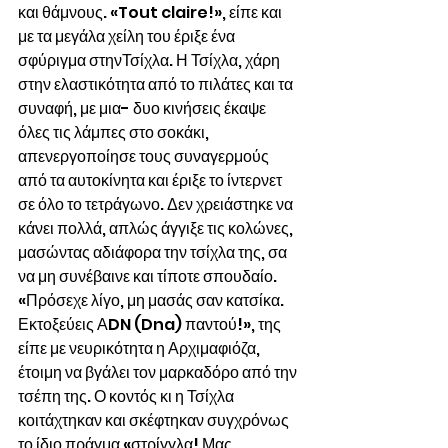
και θάμνους. «Tout claire!», είπε και 
με τα μεγάλα χείλη του έριξε ένα 
σφύριγμα στηνΤσίχλα. Η Τσίχλα, χάρη 
στην ελαστικότητα από το πιλάτες και τα 
συναφή, με μια- δυο κινήσεις έκαψε 
όλες τις λάμπες στο σοκάκι, 
απενεργοποίησε τους συναγερμούς 
από τα αυτοκίνητα και έριξε το ίντερνετ 
σε όλο το τετράγωνο. Δεν χρειάστηκε να 
κάνει πολλά, απλώς άγγιξε τις κολώνες, 
μασώντας αδιάφορα την τσίχλα της, σα 
να μη συνέβαινε και τίποτε σπουδαίο.  
«Πρόσεχε λίγο, μη μασάς σαν κατσίκα. 
Εκτοξεύεις ΑDN (Dna) παντού!», της 
είπε με νευρικότητα η Αρχιμαφιόζα, 
έτοιμη να βγάλει τον μαρκαδόρο από την 
τσέπη της. Ο κοντός κι η Τσίχλα 
κοιτάχτηκαν και σκέφτηκαν συγχρόνως 
το ίδιο πράγμα «στρίγγλα! Μας 