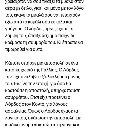
χρειαζόταν να σου τινάξει τα μυαλά στον 
αέρα με όπλο, γιατί και μόνο με τον λόγο 
του, έκανε τα μυαλά σου να πεταχτούν 
έξω από το κεφάλι σου εύκολα και 
γρήγορα. Ο λόρδος όμως έχασε τη 
λάμψη του, έπαιξε άσχημο παιχνίδι, 
κρέμασε τη συμμορία του. Κι έπρεπε να 
τιμωρηθεί για αυτό.
Κάποτε υπήρχε μια αποστολή σε ένα 
κατσικοχωριό της Γαλλίας. Ο Λόρδος 
την είχε αναλάβει εξ’ολοκλήρου μόνος 
του. Εκείνη την εποχή, για όσο θα 
κρατούσε η αποστολή, υπήρχε παύση 
ασυρμάτου. Έτσι είχε προτείνει ο 
Λόρδος στον Κοντό, για λόγους 
ασφαλείας. Όμως ο Λόρδος έχασε τα 
λογικά του, σκάτωσε την αποστολή  με 
κωδικό όνομα «σκοτώστε τη γιαγιά» κι 