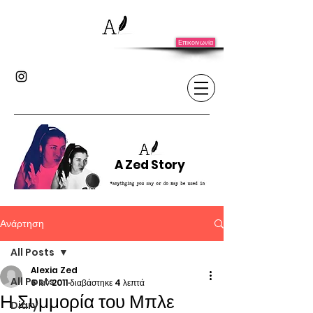
Επικοινωνία
A Zed Story
Ανάρτηση
All Posts
Alexia Zed
All Posts
6 Ιαν 2011
διαβάστηκε 4 λεπτά
Η Συμμορία του Μπλε
Diary