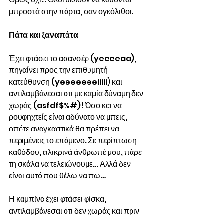
μπροστά στην πόρτα, σαν ογκόλιθοι.
Πάτα και ξαναπάτα
Έχει φτάσει το ασανσέρ (yeeeeaa), 
πηγαίνει προς την επιθυμητή 
κατεύθυνση (yeeeeeeeiiiii) και 
αντιλαμβάνεσαι ότι με καμία δύναμη δεν 
χωράς (asfdf$%#)! Όσο και να 
ρουφηχτείς είναι αδύνατο να μπεις, 
οπότε αναγκαστικά θα πρέπει να 
περιμένεις το επόμενο. Σε περίπτωση 
καθόδου, ειλικρινά άνθρωπέ μου, πάρε 
τη σκάλα να τελειώνουμε… Αλλά δεν 
είναι αυτό που θέλω να πω…
Η καμπίνα έχει φτάσει φίσκα, 
αντιλαμβάνεσαι ότι δεν χωράς και πριν 