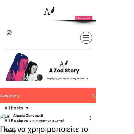
Επικοινωνία
A Zed Story
Ανάρτηση
All Posts
Alexia Zervoudi
All Posts
7 Αυγ 2017
διαβάστηκε 3 λεπτά
Πως να χρησιμοποιείτε το
Diary