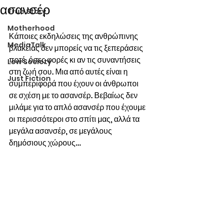
ασανσέρ
True Story
Motherhood
Κάποιες εκδηλώσεις της ανθρώπινης 
MediaTalk
βλακείας δεν μπορείς να τις ξεπεράσεις 
ποτέ, όσες φορές κι αν τις συναντήσεις 
Low Society
στη ζωή σου. Μια από αυτές είναι η 
Just Fiction
συμπεριφορά που έχουν οι άνθρωποι 
σε σχέση με το ασανσέρ. Βεβαίως δεν 
μιλάμε για το απλό ασανσέρ που έχουμε 
οι περισσότεροι στο σπίτι μας, αλλά τα 
μεγάλα ασανσέρ, σε μεγάλους 
δημόσιους χώρους…