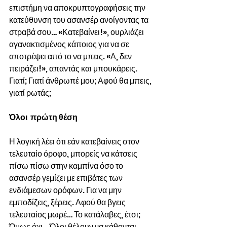
επιστήμη να αποκρυπτογραφήσεις την 
κατεύθυνση του ασανσέρ ανοίγοντας τα 
στραβά σου… «Κατεβαίνει!», ουρλιάζει 
αγανακτισμένος κάποιος για να σε 
αποτρέψει από το να μπεις. «Α, δεν 
πειράζει!», απαντάς και μπουκάρεις. 
Γιατί; Γιατί άνθρωπέ μου; Αφού θα μπεις, 
γιατί ρωτάς;
Όλοι  πρώτη θέση
Η λογική λέει ότι εάν κατεβαίνεις στον 
τελευταίο όροφο, μπορείς να κάτσεις 
πίσω πίσω στην καμπίνα όσο το 
ασανσέρ γεμίζει με επιβάτες των 
ενδιάμεσων ορόφων. Για να μην 
εμποδίζεις, ξέρεις. Αφού θα βγεις 
τελευταίος μωρέ… Το κατάλαβες, έτσι; 
Όμως όχι… Όλοι θέλουν να κάθονται 