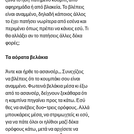
αφηρημάδα ή από βλακεία. Το βλέπεις 
είναι αναμμένο, δηλαδή κάποιος άλλος 
το έχει πατήσει νωρίτερα από εσένα και 
περιμένει όπως πρέπει να κάνεις εσύ. Τι 
θα αλλάξει αν το πατήσεις άλλες δέκα 
φορές;
Τα αόρατα βελάκια
Άντε και ήρθε το ασανσέρ… Συνεχίζεις 
να βλέπεις ότι το κουμπάκι σου είναι 
αναμμένο. Φωτεινά βελάκια μέσα κι έξω 
από το ασανσέρ, δείχνουν ξεκάθαρα ότι 
η καμπίνα πηγαίνει προς τα κάτω. Εσύ 
θες να ανέβεις δυο-τρεις ορόφους. Αλλά 
μπουκάρεις μέσα, να στριμωχτείς κι εσύ, 
για να πάτε όλοι οι ηλίθιοι μαζί δέκα 
ορόφους κάτω, μετά να αρχίσετε να 