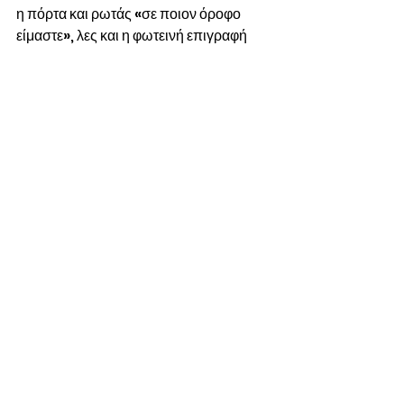
η πόρτα και ρωτάς «σε ποιον όροφο 
είμαστε», λες και η φωτεινή επιγραφή 
«3» θέλει πτυχίο μαθηματικών για να 
γίνει κατανοητή.
Και τώρα το καλύτερο…
Είναι ειδική κατηγορία ανθρώπων, που 
σίγουρα έρχονται από το διάστημα.
Μπαίνουν στο ασανσέρ. Αυτό αρχίζει να 
κινείται προς τα πάνω ή προς τα κάτω… 
Και ξαφνικά, πετάγονται σαν μόλις να 
τους χτύπησε κάποιος κεραυνός… Δεν 
έχουν πατήσει καν τον όροφο που 
θέλουν να πάνε. Το αφήνουν στην τύχη… 
κι όπου τους βγάλει. 
Low Society