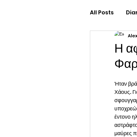
All Posts
Dia
Ale
Low Society
Η α
Φα
Ήταν βρά
Χάους. Γι
σφουγγαρ
υποχρεώσ
έντονο η
αστράφτου
μαύρες π