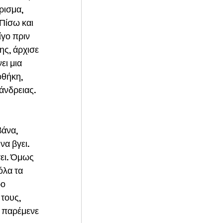
ρισμα, 
Πίσω και 
ίγο πριν 
ς, άρχισε 
ει μια 
οθήκη, 
άνδρειας.
άνα, 
α βγει. 
σει. Όμως 
όλα τα 
ο 
τους, 
ι παρέμενε 