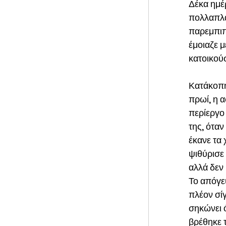
Δέκα ημέρ
πολλαπλα
παρεμπιπ
έμοιαζε 
κατοικού
Κατάκοπη 
πρωί, η α
περίεργο 
της, ότα
έκανε τα 
ψιθύρισε 
αλλά δεν 
Το απόγε
πλέον σί
σηκώνει ό
βρέθηκε τ