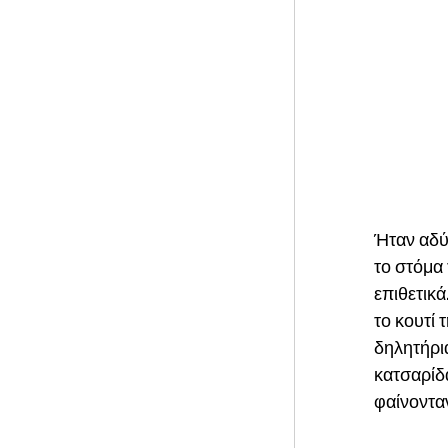
Ήταν αδύν
το στόμα 
επιθετικά
το κουτί 
δηλητήρια
κατσαρίδ
φαίνοντα