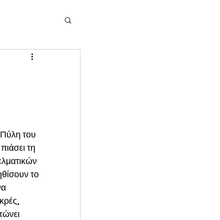
 Πύλη του 
πιάσει τη 
ελματικών 
ηθίσουν το 
α 
κρές, 
τώνει 