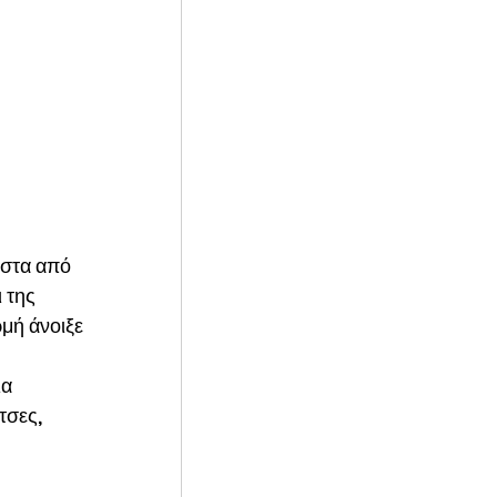
αστα από 
 της 
μή άνοιξε 
 
α 
τσες, 