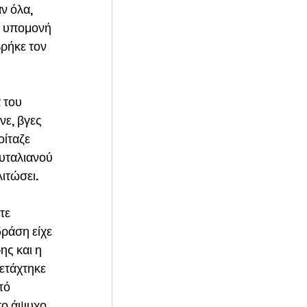
ν όλα, 
η υπομονή 
βρήκε τον 
 του 
νε, βγες 
οίταζε 
ουταλιανού 
ιτώσει. 
τε 
ράση είχε 
ης και η 
ετάχτηκε 
τό 
το άψυχο 