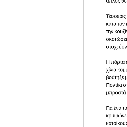
απλός θεα
Τέσσερις
κατά τον
την κουζί
σκοτώσει
στοχεύον
Η πόρτα 
χίλια κο
βούτηξε μ
Ποντίκι σ
μπροστά 
Για ένα π
κρυψώνες,
κατοίκους