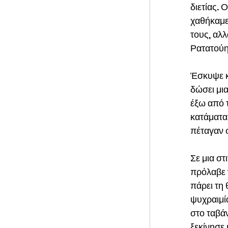
διετίας. 
χαθήκαμε
τους, αλλ
Ρατατούη
Έσκυψε κα
δώσει μια
έξω από τ
κατάματα,
πέταγαν σ
Σε μια στ
πρόλαβε ν
πάρει τη 
ψυχραιμία
στο ταβά
ξεκίνησε