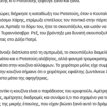
τής κι ο Ρατατούης ξέφευγε ξανά και ξανά.
 ώρες διήρκησε η καταδίωξη του Ρατατούη, όταν ο Κουταλ
 κόσμο Χάρης, στρίμωξε επιτέλους τον ποντικό στην πόρτ
να. Άρπαξε το δόρυ του, ήτοι το σκουπόξυλο, και ωσάν να
 Τυραννόσαβρο  Ρεξ, του βρόντηξε μια δυνατή σκουποξυλ
τας στο Δόξα Πατρί.
άνοιξε διάπλατα από τη σμπρωξιά, το σκουπόξυλο διαμελί
μμάτια και ο Ρατατούη αλόβητος, αλλά φανερά τρομοκρατημ
έσα στην κουζίνα αλλόφρων. Το χειρότερο μόλις είχε συμβ
την κουζίνα σήμαινε ότι ο χειρότερος εφιάλτης ζωντάνευε 
στα μάτια της αφηγήτριας. 
οντίκι η κουζίνα είναι ο παράδεισος του κρυφτούλι. Αμέτρη
 αμέτρητες διαδρομές και συνάμα ό,τι πιο σιχαμένο για τ
 της μικρής έπαυλης, που είχαν βιώσει ξανά αυτό το δρά