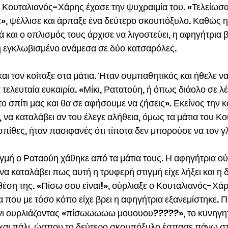
Ο Κουταλιανός-Χάρης έχασε την ψυχραιμία του. «Τελείωσα
», ψέλλισε και άρπαξε ένα δεύτερο σκουπόξυλο. Καθώς 
ά και ο οπλισμός τους άρχισε να λιγοστεύει, η αφηγήτρια 
 εγκλωβισμένο ανάμεσα σε δύο κατσαρόλες.
ι τον κοίταξε στα μάτια. Ήταν συμπαθητικός και ήθελε να
 τελευταία ευκαιρία. «Μίκι, Ρατατούη, ή όπως διάολο σε λέ
ο σπίτι μας και θα σε αφήσουμε να ζήσεις». Εκείνος την κ
 να καταλάβει αν του έλεγε αλήθεια, όμως τα μάτια του Κ
πίθες, ήταν πασιφανές ότι τίποτα δεν μπορούσε να τον γλ
ιγμή ο Ραταούη χάθηκε από τα μάτια τους. Η αφηγήτρια ού
α καταλάβει πως αυτή η τρυφερή στιγμή είχε λήξει και η δ
θέση της. «Πίσω σου είναι!», ούρλιαξε ο Κουταλιανός-Χάρ
 που με τόσο κόπο είχε βρει η αφηγήτρια εξανεμίστηκε. Π
νι ουρλιάζοντας «πίσωωωωω μουουου?????», το κυνηγη
 και πάλι, ώσπου το δεύτερο σκουπόξυλο έσπασε πάνω σ