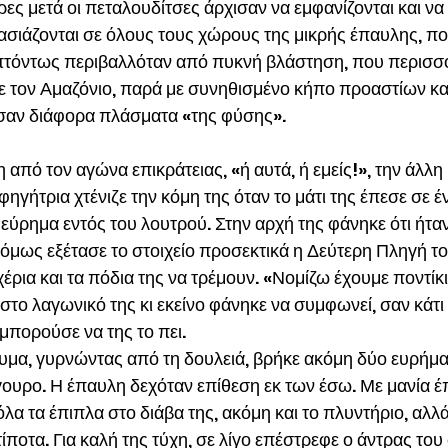
ες μετά οι πεταλουδίτσες άρχισαν να εμφανίζονται και να 
σιάζονται σε όλους τους χώρους της μικρής έπαυλης, πο
τόντως περιβαλλόταν από πυκνή βλάστηση, που περισσ
με τον Αμαζόνιο, παρά με συνηθισμένο κήπο προαστίων και
σαν διάφορα πλάσματα «της φύσης». 
από τον αγώνα επικράτειας, «ή αυτά, ή εμείς!», την άλλη 
φηγήτρια χτένιζε την κόμη της όταν το μάτι της έπεσε σε έ
εύρημα εντός του λουτρού. Στην αρχή της φάνηκε ότι ήταν
ν όμως εξέτασε το στοιχείο προσεκτικά η Δεύτερη Πληγή 
χέρια και τα πόδια της να τρέμουν. «Νομίζω έχουμε ποντίκι
στο λαγωνικό της κι εκείνο φάνηκε να συμφωνεί, σαν κάτι 
μπορούσε να της το πει.
υμα, γυρνώντας από τη δουλειά, βρήκε ακόμη δύο ευρήμα
γουρο. Η έπαυλη δεχόταν επίθεση εκ των έσω. Με μανία έπ
λα τα έπιπλα στο διάβα της, ακόμη και το πλυντήριο, αλλά
ίποτα. Για καλή της τύχη, σε λίγο επέστρεφε ο άντρας του 