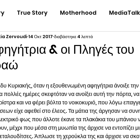
ry
True Story
Motherhood
MediaTalk
xia Zervoudi
14 Οκτ 2017
διαβάστηκε 4 λεπτά
Just Fiction
φηγήτρια & οι Πληγές του
ραώ
δυ Κυριακής, όταν η εξουθενωμένη αφηγήτρια άνοιξε την
α πολλές ημέρες σκεφτόταν να ανοίξει αυτή την πόρτα, να 
ίστρα και να φέρει βόλτα το νοικοκυριό, που λόγω επαγγ
εων είχε αφεθεί στο έλεος. Τα μάτια της άργησαν να συν
λεκτρικό φως που άλλοτε έκανε τα πλακάκια του μπάνιου ν
ν, μέχρι που μέσα στη μυωπία της άρχισε να εντοπίζει μι
εταλουδίτσες. Άπλωσε τη χερούκλα της και άρχισε να σκο