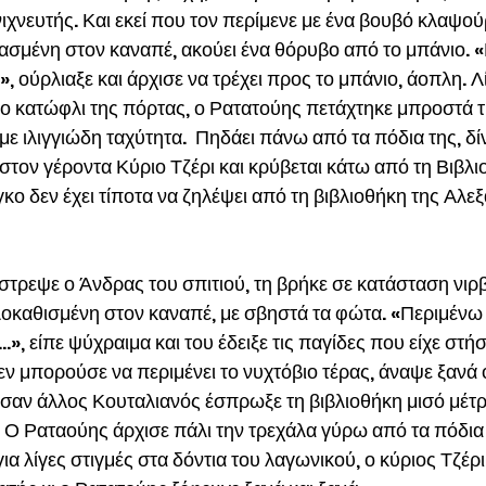
χνευτής. Και εκεί που τον περίμενε με ένα βουβό κλαψού
ασμένη στον καναπέ, ακούει ένα θόρυβο από το μπάνιο. «
», ούρλιαξε και άρχισε να τρέχει προς το μπάνιο, άοπλη. Λ
το κατώφλι της πόρτας, ο Ρατατούης πετάχτηκε μπροστά τη
 με ιλιγγιώδη ταχύτητα.  Πηδάει πάνω από τα πόδια της, δίν
τον γέροντα Κύριο Τζέρι και κρύβεται κάτω από τη Βιβλι
κο δεν έχει τίποτα να ζηλέψει από τη βιβλιοθήκη της Αλεξ
στρεψε ο Άνδρας του σπιτιού, τη βρήκε σε κατάσταση νιρβ
οκαθισμένη στον καναπέ, με σβηστά τα φώτα. «Περιμένω ν
ι…», είπε ψύχραιμα και του έδειξε τις παγίδες που είχε στή
εν μπορούσε να περιμένει το νυχτόβιο τέρας, άναψε ξανά 
 σαν άλλος Κουταλιανός έσπρωξε τη βιβλιοθήκη μισό μέτρ
 Ο Ραταούης άρχισε πάλι την τρεχάλα γύρω από τα πόδια 
ια λίγες στιγμές στα δόντια του λαγωνικού, ο κύριος Τζέρ