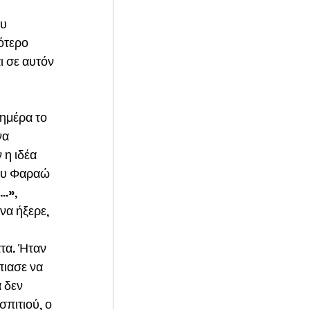
υ 
ότερο 
 σε αυτόν 
ημέρα το 
να 
 η ιδέα 
του Φαραώ 
…», 
να ήξερε, 
τα. Ήταν 
ιασε να 
 δεν 
σπιτιού, ο 