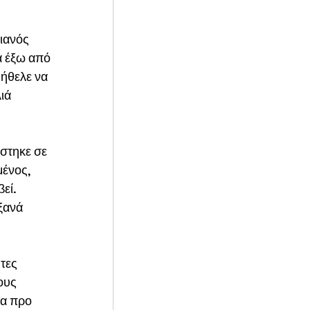
ιανός 
α έξω από 
 ήθελε να 
ιά 
στηκε σε 
ένος, 
εί. 
ξανά 
τες 
ους 
μα προ 