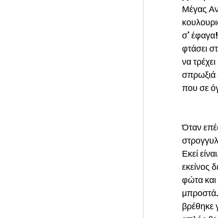
Μέγας Ανι
κουλουρι
σ’ έφαγα!
φτάσει σ
να τρέχει
σπρωξιά σ
που σε όγ
Όταν επέ
στρογγυλ
Εκεί είνα
εκείνος δ
φώτα και
μπροστά.
βρέθηκε γ