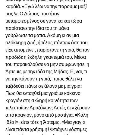
καρδιά. «Εγώ λέω να την πάρουμε μαζί 
μας!». Ο Δώρος που ήταν 
μεταμφιεσμένος σε γυναίκα και τώρα 
παρίστανε την ίδια του τη μάνα 
γούρλωσε τα μάτια. Ακόμη κι αν μια 
ολόκληρη ζωή, ή τέλος πάντων όση του 
είχε απομείνει, παρίστανε τη γριά, θα τον 
πρόδιδε η έκδηλη γκαντεμιά του. Μέσα 
του παρακαλούσε να μην συμφωνήσει η 
Άρτεμις με την ιδέα της Μήδας. Ε, ναι, τι 
να την κάνουν τη γριά, ποιος θέλει να 
ταξιδεύει πάνω σε άλογα με μια γριά; 
Πως θα ενταχθεί μια γριά με κόκκινο 
κραγιόν στη σκληρή κοινότητα των 
τελευταίων Αμαζόνων; Αυτές δεν ξέρουν 
από κραγιόν, μόνο από μαστίγια. «Καλή 
ιδέα!», είπε τότε η Άρτεμις. «Μια γιαγιά 
είναι πάντα χρήσιμη! Φτιάχνει νόστιμες 