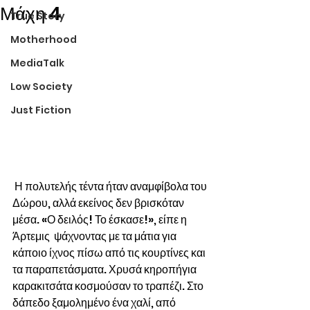
Μάχη 4
True Story
Motherhood
MediaTalk
Low Society
Just Fiction
 Η πολυτελής τέντα ήταν αναμφίβολα του 
Δώρου, αλλά εκείνος δεν βρισκόταν 
μέσα. «Ο δειλός! Το έσκασε!», είπε η 
Άρτεμις  ψάχνοντας με τα μάτια για 
κάποιο ίχνος πίσω από τις κουρτίνες και 
τα παραπετάσματα. Χρυσά κηροπήγια 
καρακιτσάτα κοσμούσαν το τραπέζι. Στο 
δάπεδο ξαμολημένο ένα χαλί, από 