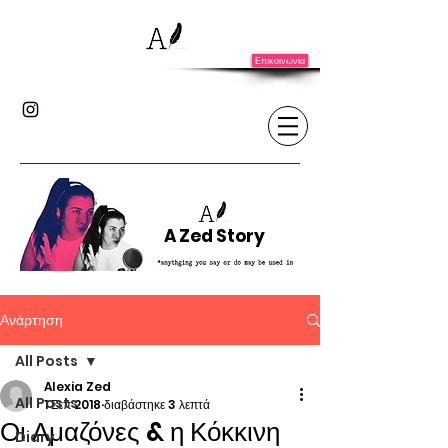
Επικοινωνία
A Zed Story
Ανάρτηση
All Posts
Alexia Zed
All Posts
1 Σεπ 2018
διαβάστηκε 3 λεπτά
Οι Αμαζόνες & η Κόκκινη
Diary