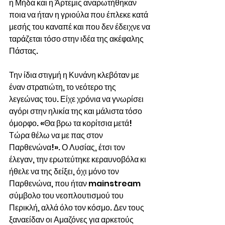
η Μήδα και η Άρτεμις αναρωτήθηκαν 
ποια να ήταν η γριούλα που έπλεκε κατά 
μεσής του καναπέ και που δεν έδειχνε να 
ταράζεται τόσο στην ιδέα της ακέφαλης 
Πάστας.
Την ίδια στιγμή η Κυνάνη κλεβόταν με 
έναν στρατιώτη, το νεότερο της 
λεγεώνας του. Είχε χρόνια να γνωρίσει 
αγόρι στην ηλικία της και μάλιστα τόσο 
όμορφο. «Θα βρω τα κορίτσια μετά! 
Τώρα θέλω να με πας στον 
Παρθενώνα!». Ο Λυσίας, έτσι τον 
έλεγαν, την ερωτεύτηκε κεραυνοβόλα κι 
ήθελε να της δείξει, όχι μόνο τον 
Παρθενώνα, που ήταν mainstream 
σύμβολο του νεοπλουτισμού του 
Περικλή, αλλά όλο τον κόσμο. Δεν τους 
ξαναείδαν οι Αμαζόνες για αρκετούς 