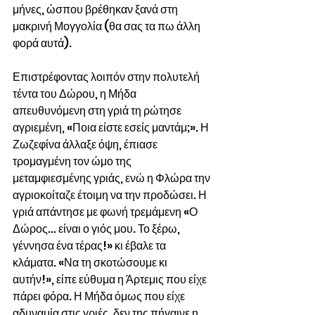
μήνες, ώσπου βρέθηκαν ξανά στη 
μακρινή Μογγολία (θα σας τα πω άλλη 
φορά αυτά).
Επιστρέφοντας λοιπόν στην πολυτελή 
τέντα του Δώρου, η Μήδα 
απευθυνόμενη στη γριά τη ρώτησε 
αγριεμένη, «Ποια είστε εσείς μαντάμ;». Η 
Ζωζεφίνα άλλαξε όψη, έπιασε 
τρομαγμένη τον ώμο της 
μεταμφιεσμένης γριάς, ενώ η Φλώρα την 
αγριοκοίταζε έτοιμη να την προδώσει. Η 
γριά απάντησε με φωνή τρεμάμενη «Ο 
Δώρος... είναι ο γιός μου. Το ξέρω, 
γέννησα ένα τέρας!» κι έβαλε τα 
κλάματα. «Να τη σκοτώσουμε κι 
αυτήν!», είπε εύθυμα η Άρτεμις που είχε 
πάρει φόρα. Η Μήδα όμως που είχε 
αδυναμία στις γριές, δεν της πήγαινε η 