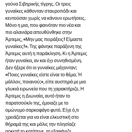
γούνα Σιβηρικής τίγρης. Οι τρεις 
γυναίκες κάθονταν σταυροπόδι και 
κεντούσαν χωρίς να κάνουν ερωτήσεις. 
Μόνο η μια, που φαινόταν πιο νέα και 
πιο αλανιάρα απευθύνθηκε στην 
Άρτεμις, «Μην μας πειράξεις! Είμαστε 
γυναίκες!». Της φάνηκε παράξενη της 
Άρτεμις αυτή η παράκληση. Κι η Άρτεμις 
ήταν γυναίκα, αν και όχι συνηθισμένη. 
Δεν ήξερε ότι οι γυναίκες μάχονταν; 
«Ποιες γυναίκες είστε είναι το θέμα. Ή 
μάλλον, ποιανού;», είπε αυστηρά με μια 
γλυκιά ειρωνεία που τη χαρακτήριζε. Η 
Άρτεμις η Διωναία, αυτό ήταν το 
παρατσούκλι της, έμοιαζε με το 
ομώνυμο σαρκοφάγο φυτό. Είχε ό,τι 
χρειάζεται για να είναι ελκυστική στο 
θήραμά της και μόλις την πλησίαζε 
αρκετά το κατάπινε, το εξαφάνιζε. 