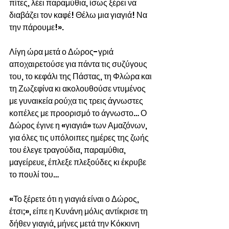
πίτες, λέει παραμύθια, ίσως ξέρει να 
διαβάζει τον καφέ! Θέλω μια γιαγιά! Να 
την πάρουμε!».
Λίγη ώρα μετά ο Δώρος-γριά 
αποχαιρετούσε για πάντα τις συζύγους 
του, το κεφάλι της Πάστας, τη Φλώρα και 
τη Ζωζεφίνα κι ακολουθούσε ντυμένος 
με γυναικεία ρούχα τις τρεις άγνωστες 
κοπέλες με προορισμό το άγνωστο… Ο 
Δώρος έγινε η «γιαγιά» των Αμαζόνων, 
για όλες τις υπόλοιπες ημέρες της ζωής 
του έλεγε τραγούδια, παραμύθια, 
μαγείρευε, έπλεξε πλεξούδες κι έκρυβε 
το πουλί του…
«Το ξέρετε ότι η γιαγιά είναι ο Δώρος, 
έτσι;», είπε η Κυνάνη μόλις αντίκρισε τη 
δήθεν γιαγιά, μήνες μετά την Κόκκινη 