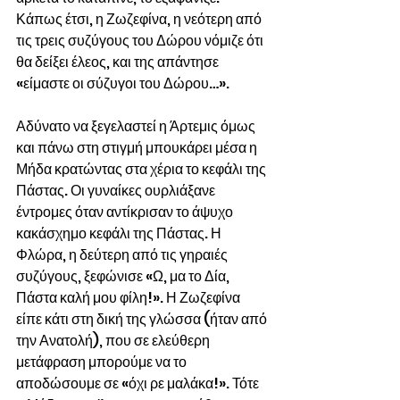
Κάπως έτσι, η Ζωζεφίνα, η νεότερη από 
τις τρεις συζύγους του Δώρου νόμιζε ότι 
θα δείξει έλεος, και της απάντησε 
«είμαστε οι σύζυγοι του Δώρου…».
Αδύνατο να ξεγελαστεί η Άρτεμις όμως 
και πάνω στη στιγμή μπουκάρει μέσα η 
Μήδα κρατώντας στα χέρια το κεφάλι της 
Πάστας. Οι γυναίκες ουρλιάξανε 
έντρομες όταν αντίκρισαν το άψυχο 
κακάσχημο κεφάλι της Πάστας. Η 
Φλώρα, η δεύτερη από τις γηραιές 
συζύγους, ξεφώνισε «Ω, μα το Δία, 
Πάστα καλή μου φίλη!». Η Ζωζεφίνα 
είπε κάτι στη δική της γλώσσα (ήταν από 
την Ανατολή), που σε ελεύθερη 
μετάφραση μπορούμε να το 
αποδώσουμε σε «όχι ρε μαλάκα!». Τότε 