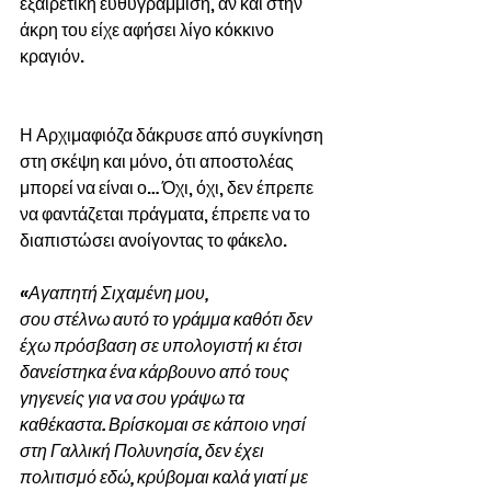
εξαιρετική ευθυγράμμιση, αν και στην 
άκρη του είχε αφήσει λίγο κόκκινο 
κραγιόν.
Η Αρχιμαφιόζα δάκρυσε από συγκίνηση 
στη σκέψη και μόνο, ότι αποστολέας 
μπορεί να είναι ο… Όχι, όχι, δεν έπρεπε 
να φαντάζεται πράγματα, έπρεπε να το 
διαπιστώσει ανοίγοντας το φάκελο.
«Αγαπητή Σιχαμένη μου, 
σου στέλνω αυτό το γράμμα καθότι δεν 
έχω πρόσβαση σε υπολογιστή κι έτσι 
δανείστηκα ένα κάρβουνο από τους 
γηγενείς για να σου γράψω τα 
καθέκαστα. Βρίσκομαι σε κάποιο νησί 
στη Γαλλική Πολυνησία, δεν έχει 
πολιτισμό εδώ, κρύβομαι καλά γιατί με 