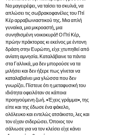
Να μαγειρέψει, να ταίσει τα σκυλιά, να 
απλώσει τις σωβρακοφανέλες του Πτί 
Κέρ αρραβωνιαστικού της. Μια απλή 
γυναίκα, μια μικροαστή, μια 
συνηθισμένη νοικοκυρά! Ο Πτί Κέρ, 
πρώην πράκτορας κι εκείνος με έντονη 
δράση στην Ευρώπη, είχε χτυπηθεί από 
ανίατη αμνησία. Καταλάβαινε τα πάντα 
στα Γαλλικά, μα δεν μπορούσε να τα 
μιλήσει και δεν ήξερε πως γίνεται να 
καταλαβαίνει μια γλώσσα που δεν 
γνωρίζει. Πίστευε ότι η μεταφυσική του 
ιδιότητα οφειλόταν σε κάποια 
προηγούμενη ζωή. «Έχεις γράμμα», της 
είπε και της έδωσε ένα φάκελο, 
ολόλευκο και εντελώς ατσάκιστο, λες και 
τον είχαν σιδερώσει. Όποιος τον 
σάλιωσε για να τον κλείσει είχε κάνει 