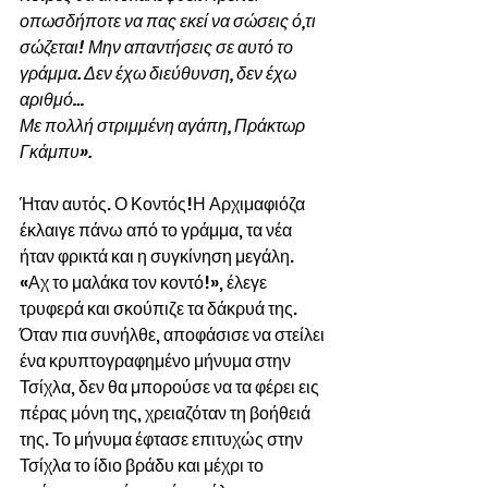
οπωσδήποτε να πας εκεί να σώσεις ό,τι 
σώζεται! Μην απαντήσεις σε αυτό το 
γράμμα. Δεν έχω διεύθυνση, δεν έχω 
αριθμό… 
Με πολλή στριμμένη αγάπη, Πράκτωρ 
Γκάμπυ».
Ήταν αυτός. Ο Κοντός!Η Αρχιμαφιόζα 
έκλαιγε πάνω από το γράμμα, τα νέα 
ήταν φρικτά και η συγκίνηση μεγάλη. 
«Αχ το μαλάκα τον κοντό!», έλεγε 
τρυφερά και σκούπιζε τα δάκρυά της. 
Όταν πια συνήλθε, αποφάσισε να στείλει 
ένα κρυπτογραφημένο μήνυμα στην 
Τσίχλα, δεν θα μπορούσε να τα φέρει εις 
πέρας μόνη της, χρειαζόταν τη βοήθειά 
της. Το μήνυμα έφτασε επιτυχώς στην 
Τσίχλα το ίδιο βράδυ και μέχρι το 