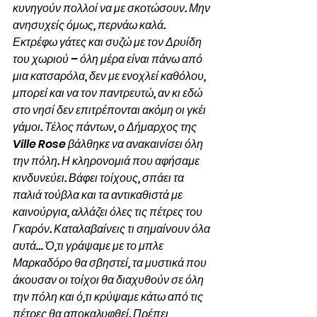
κυνηγούν πολλοί να με σκοτώσουν. Μην 
ανησυχείς όμως, περνάω καλά. 
Εκτρέφω γάτες και συζώ με τον Δρυίδη 
του χωριού – όλη μέρα είναι πάνω από 
μια κατσαρόλα, δεν με ενοχλεί καθόλου, 
μπορεί και να τον παντρευτώ, αν κι εδώ 
στο νησί δεν επιτρέπονται ακόμη οι γκέι 
γάμοι. Τέλος πάντων, ο Δήμαρχος της 
Ville Rose βάλθηκε να ανακαινίσει όλη 
την πόλη. Η κληρονομιά που αφήσαμε 
κινδυνεύει. Βάφει τοίχους, σπάει τα 
παλιά τούβλα και τα αντικαθιστά με 
καινούργια, αλλάζει όλες τις πέτρες του 
Γκαρόν. Καταλαβαίνεις τι σημαίνουν όλα 
αυτά… Ό,τι γράψαμε με το μπλε 
Μαρκαδόρο θα σβηστεί, τα μυστικά που 
άκουσαν οι τοίχοι θα διαχυθούν σε όλη 
την πόλη και ό,τι κρύψαμε κάτω από τις 
πέτρες θα αποκαλυφθεί. Πρέπει 