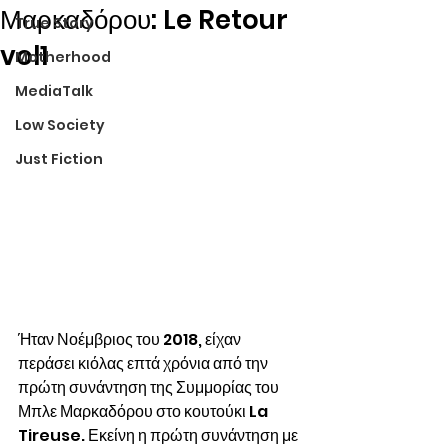
Μαρκαδόρου: Le Retour
True Story
vol1
Motherhood
MediaTalk
Low Society
Just Fiction
Ήταν Νοέμβριος του 2018, είχαν 
περάσει κιόλας επτά χρόνια από την 
πρώτη συνάντηση της Συμμορίας του 
Μπλε Μαρκαδόρου στο κουτούκι La 
Tireuse. Εκείνη η πρώτη συνάντηση με 