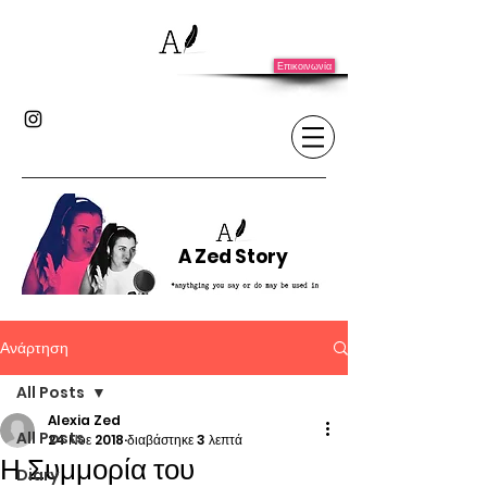
Επικοινωνία
A Zed Story
Ανάρτηση
All Posts
Alexia Zed
All Posts
24 Νοε 2018
διαβάστηκε 3 λεπτά
Η Συμμορία του
Diary