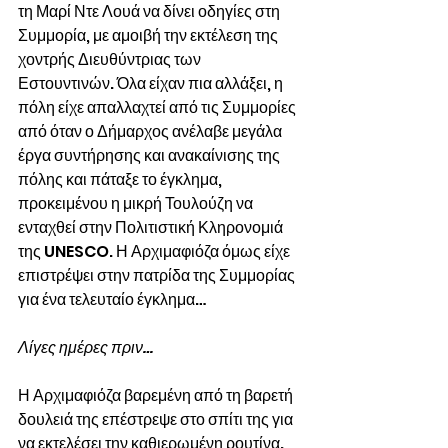
τη Μαρί Ντε Λουά να δίνει οδηγίες στη 
Συμμορία, με αμοιβή την εκτέλεση της 
χοντρής Διευθύντριας των 
Εστουντινών. Όλα είχαν πια αλλάξει, η 
πόλη είχε απαλλαχτεί από τις Συμμορίες 
από όταν ο Δήμαρχος ανέλαβε μεγάλα 
έργα συντήρησης και ανακαίνισης της 
πόλης και πάταξε το έγκλημα, 
προκειμένου η μικρή Τουλούζη να 
ενταχθεί στην Πολιτιστική Κληρονομιά 
της UNESCO. Η Αρχιμαφιόζα όμως είχε 
επιστρέψει στην πατρίδα της Συμμορίας 
για ένα τελευταίο έγκλημα…
Λίγες ημέρες πριν…
Η Αρχιμαφιόζα βαρεμένη από τη βαρετή 
δουλειά της επέστρεψε στο σπίτι της για 
να εκτελέσει την καθιερωμένη ρουτίνα. 