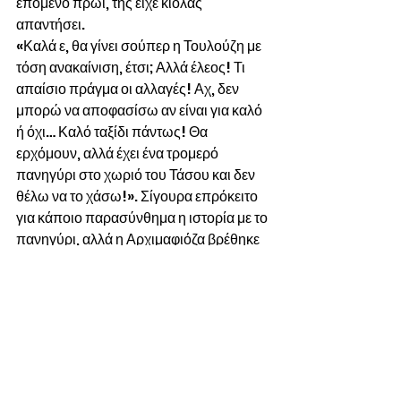
επόμενο πρωί, της είχε κιόλας 
απαντήσει.
«Καλά ε, θα γίνει σούπερ η Τουλούζη με 
τόση ανακαίνιση, έτσι; Αλλά έλεος! Τι 
απαίσιο πράγμα οι αλλαγές! Αχ, δεν 
μπορώ να αποφασίσω αν είναι για καλό 
ή όχι… Καλό ταξίδι πάντως! Θα 
ερχόμουν, αλλά έχει ένα τρομερό 
πανηγύρι στο χωριό του Τάσου και δεν 
θέλω να το χάσω!». Σίγουρα επρόκειτο 
για κάποιο παρασύνθημα η ιστορία με το 
πανηγύρι, αλλά η Αρχιμαφιόζα βρέθηκε 
σε απελπισία. Δεν είχε άλλες επαφές 
από την παλιά καλή μαφία. Ακόμη και ο 
Παντελίτο είχε πια εγκαταλείψει την 
παλιά ζωή, τώρα πια ήταν επιφανής 
βουλευτής στο Παρίσι.
Τότε της ήρθε η πιο διαβολική ιδέα στον 