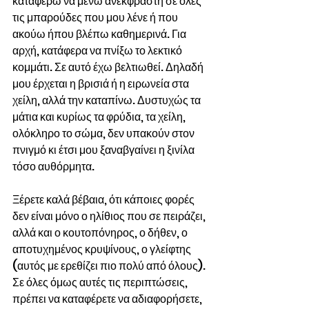
καταφέρω να μένω ανέκφραστη σε όλες 
τις μπαρούδες που μου λένε ή που 
ακούω ήπου βλέπω καθημερινά. Για 
αρχή, κατάφερα να πνίξω το λεκτικό 
κομμάτι. Σε αυτό έχω βελτιωθεί. Δηλαδή 
μου έρχεται η βρισιά ή η ειρωνεία στα 
χείλη, αλλά την καταπίνω. Δυστυχώς τα 
μάτια και κυρίως τα φρύδια, τα χείλη, 
ολόκληρο το σώμα, δεν υπακούν στον 
πνιγμό κι έτσι μου ξαναβγαίνει η ξινίλα 
τόσο αυθόρμητα.  
Ξέρετε καλά βέβαια, ότι κάποιες φορές 
δεν είναι μόνο ο ηλίθιος που σε πειράζει, 
αλλά και ο κουτοπόνηρος, ο δήθεν, ο 
αποτυχημένος κρυψίνους, ο γλείφτης 
(αυτός με ερεθίζει πιο πολύ από όλους). 
Σε όλες όμως αυτές τις περιπτώσεις, 
πρέπει να καταφέρετε να αδιαφορήσετε, 