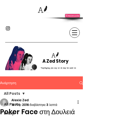
Επικοινωνία
A Zed Story
Ανάρτηση
All Posts
Alexia Zed
All Posts
16 Απρ 2016
διαβάστηκε 3 λεπτά
Poker Face στη Δουλειά
Diary