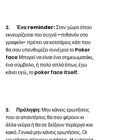
2.       
Ένα reminder: 
Στον χώρο όπου 
εκνευρίζεσαι πιο συχνά –πιθανόν στο 
γραφείο- πρέπει να κοτσάρεις κάτι που 
θα σου υπενθυμίζει συνέχεια το Poker 
face Μπορεί να είναι ένα σημειωματάκι, 
ένα σύμβολο, ή πολύ απλά όπως έχω 
κάνει εγώ, το poker face itself.
3.       
Πρόληψη:
 Μην κάνεις ερωτήσεις 
που οι απαντήσεις θα σου φέρουν κι 
άλλα νεύρα ή θα σε δείξουν περίεργο και 
κακό. Γενικά μην κάνεις ερωτήσεις. Οι 
ερωτήσεις φέρνουν εντάσεις. Η εμπειρία 