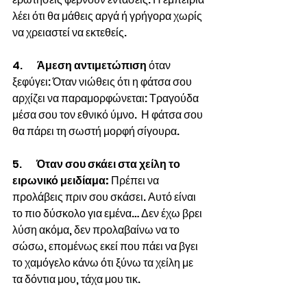
λέει ότι θα μάθεις αργά ή γρήγορα χωρίς 
να χρειαστεί να εκτεθείς.
4.       
Άμεση αντιμετώπιση 
όταν 
ξεφύγει: Όταν νιώθεις ότι η φάτσα σου 
αρχίζει να παραμορφώνεται: Τραγούδα 
μέσα σου τον εθνικό ύμνο.  Η φάτσα σου 
θα πάρει τη σωστή μορφή σίγουρα.
5.      
 Όταν σου σκάει στα χείλη το 
ειρωνικό μειδίαμα: 
Πρέπει να 
προλάβεις πριν σου σκάσει. Αυτό είναι 
το πιο δύσκολο για εμένα… Δεν έχω βρει 
λύση ακόμα, δεν προλαβαίνω να το 
σώσω, επομένως εκεί που πάει να βγει 
το χαμόγελο κάνω ότι ξύνω τα χείλη με 
τα δόντια μου, τάχα μου τικ.