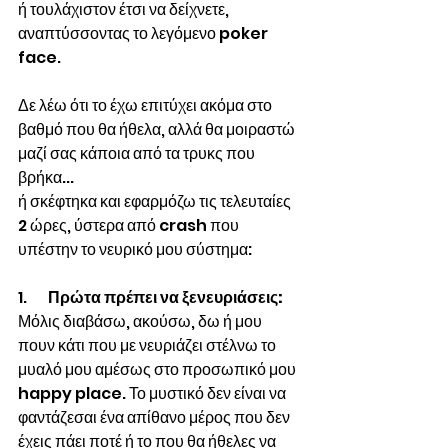
ή τουλάχιστον έτσι να δείχνετε, 
αναπτύσσοντας το λεγόμενο poker 
face.
Δε λέω ότι το έχω επιτύχει ακόμα στο 
βαθμό που θα ήθελα, αλλά θα μοιραστώ 
μαζί σας κάποια από τα τρυκς που 
βρήκα...
ή σκέφτηκα και εφαρμόζω τις τελευταίες 
2 ώρες, ύστερα από crash που 
υπέστην το νευρικό μου σύστημα:
1.       
Πρώτα πρέπει να ξενευριάσεις:
Μόλις διαβάσω, ακούσω, δω ή μου 
πουν κάτι που με νευριάζει στέλνω το 
μυαλό μου αμέσως στο προσωπικό μου 
happy place. Το μυστικό δεν είναι να 
φαντάζεσαι ένα απίθανο μέρος που δεν 
έχεις πάει ποτέ ή το που θα ήθελες να 