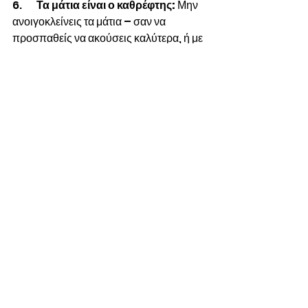
6.       
Τα μάτια είναι ο καθρέφτης: 
Μην 
ανοιγοκλείνεις τα μάτια – σαν να 
προσπαθείς να ακούσεις καλύτερα, ή με 
μένος ή σαν να προσπαθείς να 
ξεγελάσεις τη μυωπία σου. Εάν δεν τα 
καταφέρνεις πιθανώς να σε βοηθήσει 
ένα μπότοξ.
7.       Συντήρηση αυτού του στυλ με 
αποφυγή εγκλεισμού σε τρελοκομείο: 
Ξέσπασε όταν δεν σε βλέπουν
. 
Κρύψου κάπου και δάγκωσε το δάχτυλό 
σου με όλη σου τη δύναμη. Είναι πολύ 
εκτονωτικό.
Θα σας ενημερώσω σε επόμενο ποστ 
για τις νέες μεθόδους που θα 
σκαρφιστώ.