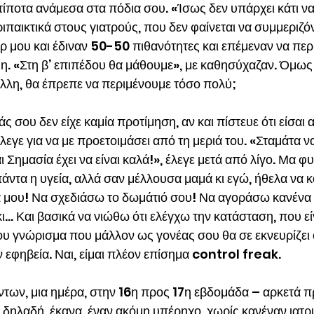
ίποτα ανάμεσα στα πόδια σου. «Ίσως δεν υπάρχει κάτι να
ιπαικτικά στους γιατρούς, που δεν φαίνεται να συμμεριζό
ορ μου και έδιναν 50-50 πιθανότητες και επέμεναν να περ
μη. «Στη β’ επιπέδου θα μάθουμε», με καθησύχαζαν. Όμως 
αλλη, θα έπρεπε να περιμένουμε τόσο πολύ;
 σου δεν είχε καμία προτίμηση, αν και πίστευε ότι είσαι α
λεγε για να με προετοιμάσει από τη μεριά του. «Σταμάτα να
 Σημασία έχει να είναι καλά!», έλεγε μετά από λίγο. Μα φυ
άντα η υγεία, αλλά σαν μέλλουσα μαμά κι εγώ, ήθελα να κ
 μου! Να σχεδιάσω το δωμάτιό σου! Να αγοράσω κανένα 
… Και βασικά να νιώθω ότι ελέγχω την κατάσταση, που είν
ου γνώρισμα που μάλλον ως γονέας σου θα σε εκνευρίζει 
ν εφηβεία. Ναι, είμαι πλέον επίσημα control freak.
των, μια ημέρα, στην 16η προς 17η εβδομάδα – αρκετά πρι
δηλαδή, έκανα  έναν ακόμη υπέρηχο, χωρίς κανέναν ιατρι