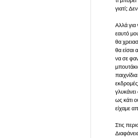
τι μπορεί 
γιατί; Δε
Αλλά για 
εαυτό μου
θα χρειασ
θα είσαι 
να σε φαν
μπουτάκια
παιχνίδια
εκδρομές 
γλυκάνει 
ως κάτι ο
είχαμε απ
Στις περι
Διαφάνεια