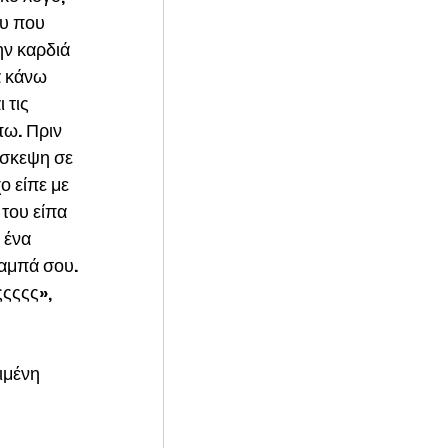
υ που 
ην καρδιά 
α κάνω 
 τις 
πω. Πριν 
ίσκεψη σε 
ο είπε με 
του είπα 
 ένα 
αμπά σου. 
ςςςς», 
ιμένη 