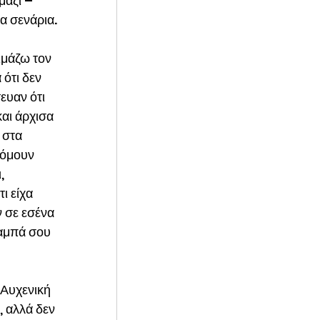
μαζί – 
τα σενάρια.
ιμάζω τον 
 ότι δεν 
ευαν ότι 
αι άρχισα 
 στα 
ζόμουν 
, 
ι είχα 
 σε εσένα 
παμπά σου 
 Αυχενική 
, αλλά δεν 