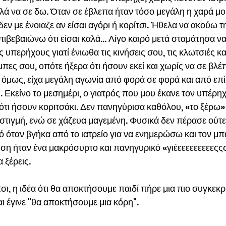
λά να σε δω. Όταν σε έβλεπα ήταν τόσο μεγάλη η χαρά μο
 δεν με ένοιαζε αν είσαι αγόρι ή κορίτσι. Ήθελα να ακούω τ
πιβεβαιώνω ότι είσαι καλά… Λίγο καιρό μετά σταμάτησα ν
υπερήχους γιατί ένιωθα τις κινήσεις σου, τις κλωτσιές και
ες σου, οπότε ήξερα ότι ήσουν εκεί και χωρίς να σε βλέ
 όμως, είχα μεγάλη αγωνία από φορά σε φορά και από επ
 Εκείνο το μεσημέρι, ο γιατρός που μου έκανε τον υπέρηχ
ότι ήσουν κοριτσάκι. Δεν πανηγύρισα καθόλου, «το ξέρω» 
 στιγμή, ενώ σε χάζευα μαγεμένη. Φυσικά δεν πέρασε ούτε
ό όταν βγήκα από το ιατρείο για να ενημερώσω και τον μπ
ση ήταν ένα μακρόσυρτο και πανηγυρικό «γιέεεεεεεεεεςςς
α ξέρεις.
ι, η ιδέα ότι θα αποκτήσουμε παιδί πήρε μια πιο συγκεκρ
ι έγινε "θα αποκτήσουμε μια κόρη".