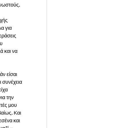
γνωστούς.
χής 
α για 
εράσεις 
υ 
ά και να 
ν είσαι 
ι συνέχεια 
ίχα 
ια την 
τές μου 
αίως. Και 
εσένα και 