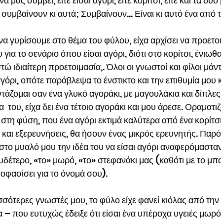
να μας συμβεί, είτε είσαι αγόρι, είτε κορίτσι, είτε και τα δύο 
ν συμβαίνουν κι αυτά; Συμβαίνουν… Είναι κι αυτό ένα από 
να γυρίσουμε στο θέμα του φύλου, είχα αρχίσει να προετο
 για το σενάριο όπου είσαι αγόρι, διότι στο κορίτσι, ένιωθα
τώ ιδιαίτερη προετοιμασία,. Όλοι οι γνωστοί και φίλοι μάντ
αγόρι, οπότε παράβλεψα το ένστικτο και την επιθυμία μου κ
τάζομαι σαν ένα γλυκό αγοράκι, με μαγουλάκια και δίπλες
  του, είχα δει ένα τέτοιο αγοράκι και μου άρεσε. Οραματι
 στη φύση, που ένα αγόρι εκτιμά καλύτερα από ένα κορίτσι
και εξερευνήσεις, θα ήσουν ένας μικρός ερευνητής. Παρότ
στο μυαλό μου την ιδέα του να είσαι αγόρι αναφερόμασταν
υδέτερο, «το» μωρό, «το» στεφανάκι μας (καθότι με το μ
οφασίσει για το όνομά σου).
σσότερες γνωστές μου, το φύλο είχε φανεί κιόλας από την
 – που ευτυχώς έδειξε ότι είσαι ένα υπέροχα υγειές μωρό