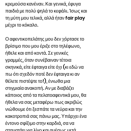
κρεμούσα κανέναν. Και γενικά, έφυγα 
παιδιά με πολύ ψηλά το κεφάλι. Ίσως και 
τη μύτη μου τελικά, αλλά ήταν fair play 
μέχρι το κόκαλο.  
Ο αφεντικοπελάτης μου δεν χόρτασε το 
βρίσιμο που μου έριξε στο τηλέφωνο, 
ήθελε και από κοντά. Σε γενικές 
γραμμές, όταν συνέβαιναν τέτοια 
σκηνικά, είτε έφταιγα είτε όχι (κι εδώ να 
πω ότι σχεδόν ποτέ δεν έφταιγα κι αν 
θέλετε πιστέψτε το!), ένιωθα μια 
στιγμιαία ανακοπή. Αν με διαβάζει 
κάποιος από τα πελατοαφεντικά μου, θα 
ήθελα να σας μεταφέρω πως ακριβώς 
νιώθουμε ότι ξεσπάτε τα νεύρα και την 
κακοτροπιά σας πάνω μας. Υπάρχει ένα 
έντονο σφίξιμο στην καρδιά, σα να 
σταματάει για λίγο και αμέσως μετά 