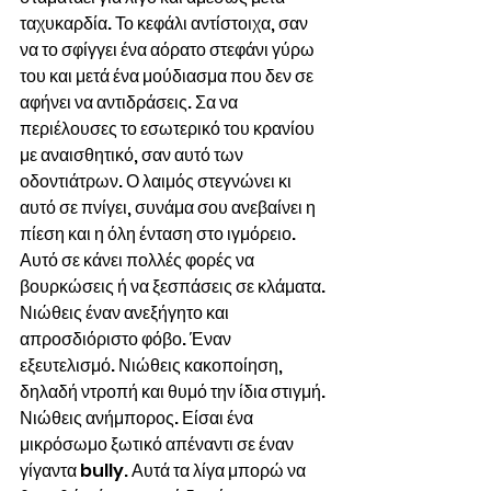
ταχυκαρδία. Το κεφάλι αντίστοιχα, σαν 
να το σφίγγει ένα αόρατο στεφάνι γύρω 
του και μετά ένα μούδιασμα που δεν σε 
αφήνει να αντιδράσεις. Σα να 
περιέλουσες το εσωτερικό του κρανίου 
με αναισθητικό, σαν αυτό των 
οδοντιάτρων. Ο λαιμός στεγνώνει κι 
αυτό σε πνίγει, συνάμα σου ανεβαίνει η 
πίεση και η όλη ένταση στο ιγμόρειο. 
Αυτό σε κάνει πολλές φορές να 
βουρκώσεις ή να ξεσπάσεις σε κλάματα. 
Νιώθεις έναν ανεξήγητο και 
απροσδιόριστο φόβο. Έναν 
εξευτελισμό. Νιώθεις κακοποίηση, 
δηλαδή ντροπή και θυμό την ίδια στιγμή. 
Νιώθεις ανήμπορος. Είσαι ένα 
μικρόσωμο ξωτικό απέναντι σε έναν 
γίγαντα bully. Αυτά τα λίγα μπορώ να 