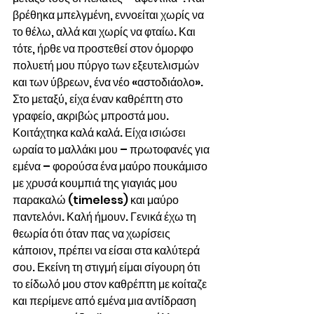
βρέθηκα μπελγμένη, εννοείται χωρίς να 
το θέλω, αλλά και χωρίς να φταίω. Και 
τότε, ήρθε να προστεθεί στον όμορφο 
πολυετή μου πύργο των εξευτελισμών 
και των ύβρεων, ένα νέο «αστοδιάολο». 
Στο μεταξύ, είχα έναν καθρέπτη στο 
γραφείο, ακριβώς μπροστά μου. 
Κοιτάχτηκα καλά καλά. Είχα ισιώσει 
ωραία το μαλλάκι μου – πρωτοφανές για 
εμένα – φορούσα ένα μαύρο πουκάμισο 
με χρυσά κουμπιά της γιαγιάς μου 
παρακαλώ (timeless) και μαύρο 
παντελόνι. Καλή ήμουν. Γενικά έχω τη 
θεωρία ότι όταν πας να χωρίσεις 
κάποιον, πρέπει να είσαι στα καλύτερά 
σου. Εκείνη τη στιγμή είμαι σίγουρη ότι 
το είδωλό μου στον καθρέπτη με κοίταζε 
και περίμενε από εμένα μια αντίδραση 