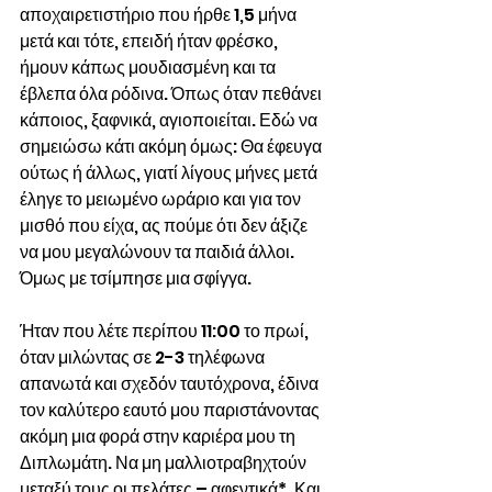
αποχαιρετιστήριο που ήρθε 1,5 μήνα 
μετά και τότε, επειδή ήταν φρέσκο, 
ήμουν κάπως μουδιασμένη και τα 
έβλεπα όλα ρόδινα. Όπως όταν πεθάνει 
κάποιος, ξαφνικά, αγιοποιείται. Εδώ να 
σημειώσω κάτι ακόμη όμως: Θα έφευγα 
ούτως ή άλλως, γιατί λίγους μήνες μετά 
έληγε το μειωμένο ωράριο και για τον 
μισθό που είχα, ας πούμε ότι δεν άξιζε 
να μου μεγαλώνουν τα παιδιά άλλοι. 
Όμως με τσίμπησε μια σφίγγα.
Ήταν που λέτε περίπου 11:00 το πρωί, 
όταν μιλώντας σε 2-3 τηλέφωνα 
απανωτά και σχεδόν ταυτόχρονα, έδινα 
τον καλύτερο εαυτό μου παριστάνοντας 
ακόμη μια φορά στην καριέρα μου τη 
Διπλωμάτη. Να μη μαλλιοτραβηχτούν 
μεταξύ τους οι πελάτες – αφεντικά*. Και 