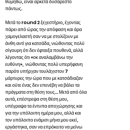
θυμηθώ, είναι αρκετά δυσάρεστο 
πάντως.
Μετά το round 2 ξεχεστήριο, έχοντας 
πάρει από ώρας την απόφαση και άρα 
χαμογελαστή σαν να με στολίζουν με 
άνθη αντί για κατσάδα, νιώθοντας πολύ 
σίγουρη ότι δεν έφταιξα πουθενά, αλλά 
λέγοντας ότι «οκ αναλαμβάνω την 
ευθύνη»,  νιώθοντας πολύ υπερήφανη 
παρότι υπήρχαν τουλάχιστον 7 
μάρτυρες την ώρα που με κατσάδιαζαν 
και ούτε ένας δεν επενέβη να βάλει τα 
πράγματα στη θέση τους… Μετά από όλα 
αυτά, επέστρεψα στη θέση μου, 
υπέγραψα τα έντυπα αποχώρησης και 
για την υπόλοιπη ημέρα μου, αλλά και 
τον υπόλοιπο ενάμισι μήνα μου εκεί, 
εργάστηκα, σαν να επρόκειτο να μείνω 