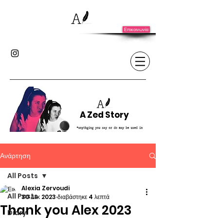
Επικοινωνία
A Zed Story
Ανάρτηση
All Posts
Alexia Zervoudi
All Posts
30 Δεκ 2023
διαβάστηκε 4 λεπτά
Thank you Alex 2023
Diary