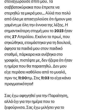
στεναχωρούσε σπίτι μου. Τα 
σαββατοκύριακα που έπρεπε να 
στερηθώ τα μικρά μου… Αλλά πιο πολύ 
από όλα με απασχολούσε ότι ήμουν μια 
χαμένη με όλη την έννοια της λέξης. Η 
σημαντικότερη στιγμή μου το 2023 ήταν 
στις 27 Απριλίου. Εκείνο το πρωί, που 
σηκώθηκα, ετοιμάστηκα για τη δουλειά, 
άφησα τα παιδιά μου στον παιδικό 
σταθμό, πάρκαρα και ανέβηκα στο 
γραφείο, πιστέψτε με, δεν ήξερα ότι ήταν 
η ημέρα που θα παραιτηθώ. Δεν μου 
είχε περάσει καθόλου από το μυαλό, 
πριν τις 11:00πμ. Στις 11:03 το είχα κάνει 
πραγματικότητα!
Σας έχω αφηγηθεί για την Παραίτηση, 
αλλά όχι για την ημέρα που το 
ξεφούρνισα. Σας έχω μιλήσει για το 