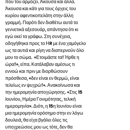
που του αρμόζει. Άκουσα και άλλα. 
Άκουσα και κάτι για τους όρχεις του 
κυρίου αφεντικοπελάτη στην άλλη 
γραμμή. Παρότι δεν διαθέτω αυτά τα 
γεννετικά αξεσουάρ, απάντησα ότι κι 
εγώ εκεί τα γράφω. Στη συνέχεια, 
οδηγήθηκα προς το ΗR με ένα χαμόγελο 
ως τα αυτιά και ρίγη να διαπερνούν όλο 
μου το σώμα.  «Ετοιμάστε τα! Ήρθε η 
ώρα!», είπα. Κατάλαβαν αμέσως τι 
εννοώ και πριν με διορθώσουν 
πρόσθεσα, «δεν είναι εν θερμώ, είναι 
τελείως εν ψυχρώ!». Ανακοίνωσα και 
την ημερομηνία αποχώρησης. «Στις 15 
Ιουνίου, Ημέρα Γονιμότητας, τελική 
ημερομηνία». Διότι, η 15η Ιουνίου είναι 
μια ημερομηνία ορόσημο στην εν λόγω 
δουλειά, θα είχα βγάλει όλες τις 
υποχρεώσεις μου ως τότε, δεν θα 