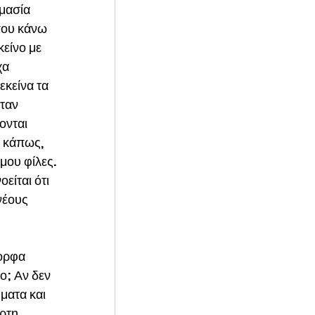
μασία 
που κάνω 
κείνο με 
χα 
κείνα τα 
ταν 
ονται 
ι κάπως, 
μου φίλες. 
είται ότι 
νέους 
ορφα 
ο; Αν δεν 
ματα και 
ρτη 