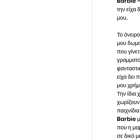
Barbie –
την είχα 
μου.
Το όνειρο
μου δωμα
που γίνετ
γραμματοκ
φανταστι
είχα δει 
μου χρήμ
Την ίδια 
χωρίζουν
παιχνίδια
Barbie μ
που η μα
σε δικό μ