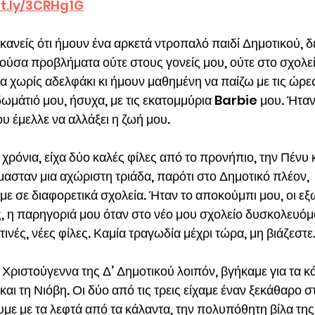
it.ly/3CRHg1G
κανείς ότι ήμουν ένα αρκετά ντροπαλό παιδί Δημοτικού, δ
ούσα προβλήματα ούτε στους γονείς μου, ούτε στο σχολεί
 χωρίς αδελφάκι κι ήμουν μαθημένη να παίζω με τις ώρε
ωμάτιό μου, ήσυχα, με τις εκατομμύρια Barbie μου. Ήταν
υ έμελλε να αλλάξει η ζωή μου.
 χρόνια, είχα δύο καλές φίλες από το προνήπιο, την Πένυ κ
ασταν μια αχώριστη τριάδα, παρότι στο Δημοτικό πλέον, 
με σε διαφορετικά σχολεία. Ήταν το αποκούμπι μου, οι εξ
ς, η παρηγοριά μου όταν στο νέο μου σχολείο δυσκολευόμ
ινές, νέες φίλες. Καμία τραγωδία μέχρι τώρα, μη βιάζεστε
 Χριστούγεννα της Δ’ Δημοτικού λοιπόν, βγήκαμε για τα κά
και τη Νιόβη. Οι δύο από τις τρεις είχαμε έναν ξεκάθαρο σ
με με τα λεφτά από τα κάλαντα, την πολυπόθητη βίλα της