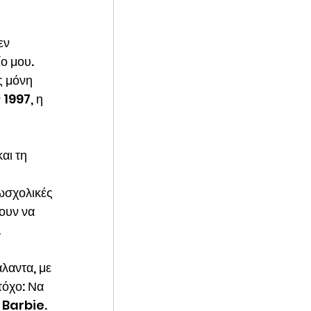
εν 
ο μου. 
ς μόνη 
 1997, η 
αι τη 
ωσχολικές 
ουν να 
.
λαντα, με 
τόχο: Να 
 Barbie. 