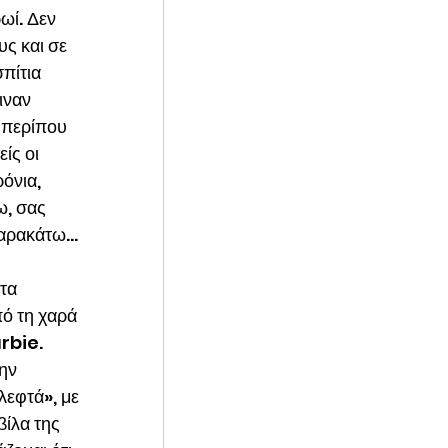
ωί. Δεν 
ς και σε 
πίτια 
ιναν 
 περίπου 
ίς οι 
όνια, 
ω, σας 
 παρακάτω…
τα 
ό τη χαρά 
rbie. 
ην 
λεφτά», με 
ίλα της 