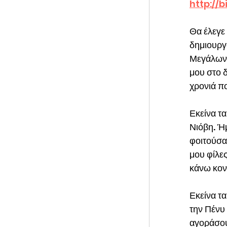
http://b
Θα έλεγε 
δημιουργ
Μεγάλωνα
μου στο δ
χρονιά πο
Εκείνα τα
Νιόβη. Ήμ
φοιτούσα
μου φίλε
κάνω κοντ
Εκείνα τα
την Πένυ 
αγοράσου