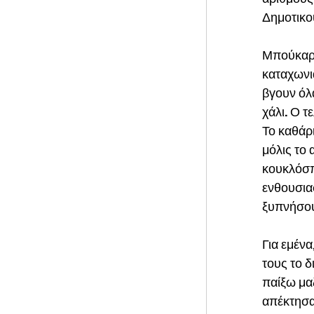
Δημοτικο
Μπούκαρα
καταχωνι
βγουν όλ
χάλι. Ο τ
Το καθάρι
μόλις το 
κουκλόσπ
ενθουσιασ
ξυπνήσουν
Για εμέν
τους το 
παίξω μα
απέκτησα