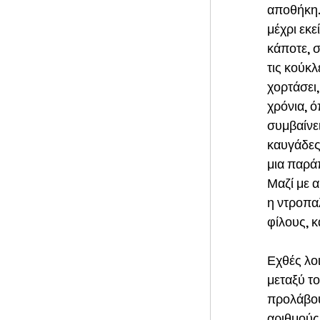
αποθήκη. 
μέχρι εκ
κάποτε, σ
τις κούκλε
χορτάσει,
χρόνια, ό
συμβαίνει
καυγάδες 
μια παράπ
Μαζί με α
η ντροπαλ
φίλους, κ
Εχθές λο
μεταξύ το
προλάβου
αριθμούς