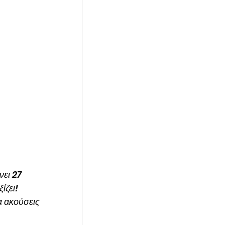
νει 27 
ζει! 
α ακούσεις 