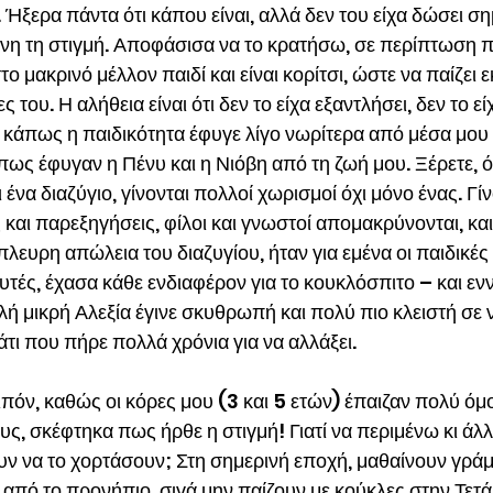
Ήξερα πάντα ότι κάπου είναι, αλλά δεν του είχα δώσει ση
είνη τη στιγμή. Αποφάσισα να το κρατήσω, σε περίπτωση 
το μακρινό μέλλον παιδί και είναι κορίτσι, ώστε να παίζει ε
ς του. Η αλήθεια είναι ότι δεν το είχα εξαντλήσει, δεν το εί
 κάπως η παιδικότητα έφυγε λίγο νωρίτερα από μέσα μου ε
πως έφυγαν η Πένυ και η Νιόβη από τη ζωή μου. Ξέρετε, ό
 ένα διαζύγιο, γίνονται πολλοί χωρισμοί όχι μόνο ένας. Γίν
και παρεξηγήσεις, φίλοι και γνωστοί απομακρύνονται, κα
λευρη απώλεια του διαζυγίου, ήταν για εμένα οι παιδικές 
υτές, έχασα κάθε ενδιαφέρον για το κουκλόσπιτο – και εννο
ή μικρή Αλεξία έγινε σκυθρωπή και πολύ πιο κλειστή σε 
άτι που πήρε πολλά χρόνια για να αλλάξει.
ιπόν, καθώς οι κόρες μου (3 και 5 ετών) έπαιζαν πολύ όμ
υς, σκέφτηκα πως ήρθε η στιγμή! Γιατί να περιμένω κι άλλ
ν να το χορτάσουν; Στη σημερινή εποχή, μαθαίνουν γράμ
 από το προνήπιο, σιγά μην παίζουν με κούκλες στην Τετά