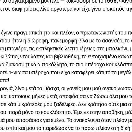
 το συγκεκριμένο μοντέλο – κυκλοφόρησε το 1995. Φαντά
δει σε διαφημίσεις λίγο αργότερα και είχε γίνει ο σκοπός τη
 έγινε πραγματικότητα και πλέον, ο πρωταγωνιστής του π
τίου ήταν η διώροφη, πανέμορφη βίλα με το ασανσέρ, το 
αι μπανιέρα, τις εκπληκτικές λεπτομέρειες στο μπαλκόνι, μ
ιβώτιο, ντουλάπες και βιβλιοθήκη, το εντοιχισμένο καναπ
κά διακοσμητικά αυτοκόλλητα, το πιο υπέροχο κουκλόσπι
ποτέ. Ένιωσα υπέροχα που είχα καταφέρει κάτι τόσο μεγάλο
ατα!
χρονιά, λίγο μετά το Πάσχα, οι γονείς μου μού ανακοίνωσαν
 και κάποιους μήνες μετά, αποφάσισα να δώσω όλα μου τ
 σε κάτι μικρότερές μου ξαδέλφες. Δεν κράτησα ούτε μια απ
ου, παρά μόνο το κουκλόσπιτο. Έμεινε στην αποθήκη, μάλ
μά μου αποφάσισε για εμένα. Το ανακάλυψα όταν πλέον μ
ου σπίτι και μου το παρέδωσε να το πάρω πλέον στη δική 