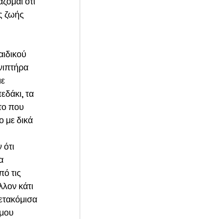
ζομαι ότι 
ς ζωής 
αιδικού 
νιπτήρα 
ε 
εδάκι, τα 
το που 
 με δικά 
 ότι 
α 
ό τις 
λον κάτι 
ετακόμισα 
μου 