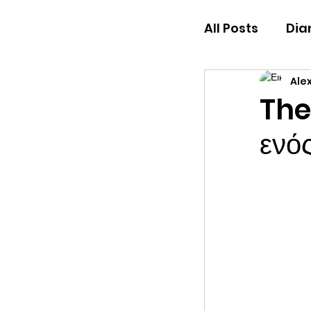
All Posts
Dia
Ale
Low Society
The
ενό