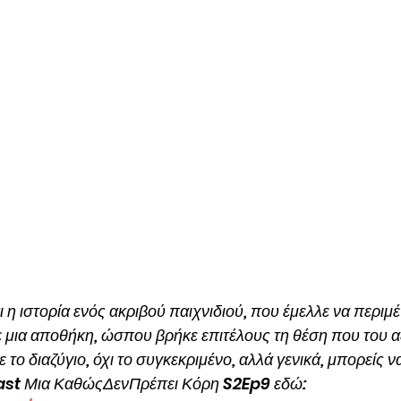
ι η ιστορία ενός ακριβού παιχνιδιού, που έμελλε να περιμέ
 μια αποθήκη, ώσπου βρήκε επιτέλους τη θέση που του αξί
ε το διαζύγιο, όχι το συγκεκριμένο, αλλά γενικά, μπορείς ν
st Μια ΚαθώςΔενΠρέπει Κόρη S2Ep9 εδώ: 