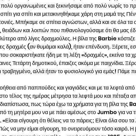
πολύ οργανωμένες και ξεκινήσαμε από πολύ νωρίς το πρ
πίτι για σπίτι και μετακινηθήκαμε χάρη στη μαμά της Πένυ
τονιές. Μπήκαμε σε σπίτια αγνώστων, αλλά και σε όλα τα σ
 θειάδων και λοιπών που πιθανολογούσαμε ότι θα μας έδ
αλύτερο από λίγες δραχμούλες. Η βίλα της Barbie κόστιζε
ες δραχμές (αν θυμάμαι καλά), ήταν επένδυση. Ξέρετε, εσε
που σοκαριστήκατε ήδη με τη λέξη «δραχμές», εκείνα τα χρ
ινες Τετάρτη δημοτικού, έπαιζες ακόμα με παιχνίδια. Ξέρ
ι τραβηγμένο, αλλά ήταν το φυσιολογικό για εμάς! Πάμε
οήθεια από παππούδες και γιαγιάδες και με τα λεφτά από 
στο τέλος της ημέρας μέτρησα τα λεφτά μου και πέταξα απ
 διαπίστωσα, πως τώρα έχω τα χρήματα για τη βίλα της Ba
πό τη μητέρα μου να με πάει αμέσως στο Jumbo για να τ
«Είσαι σίγουρη ότι θέλεις να το πάρεις; Είναι όλα σου τα 
ώς να μην είμαι σίγουρη, το ονειρευόμουν τόσο καιρό. Η β