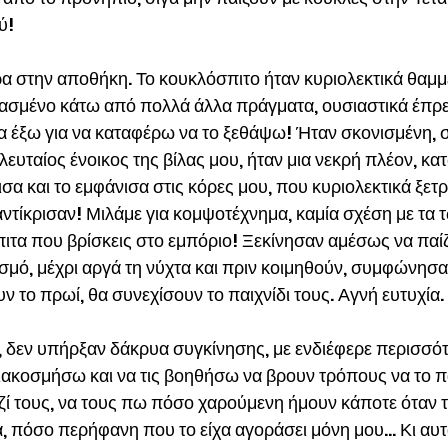
ύ!
 στην αποθήκη. Το κουκλόσπιτο ήταν κυριολεκτικά θαμμέ
ασμένο κάτω από πολλά άλλα πράγματα, ουσιαστικά έπρε
α έξω για να καταφέρω να το ξεθάψω! Ήταν σκονισμένη, σ
ελευταίος ένοικος της βίλας μου, ήταν μια νεκρή πλέον, κατ
σα και το εμφάνισα στις κόρες μου, που κυριολεκτικά ξετ
αντίκρισαν! Μιλάμε για κομψοτέχνημα, καμία σχέση με τα 
ιτα που βρίσκεις στο εμπόριο! Ξεκίνησαν αμέσως να παίζ
μό, μέχρι αργά τη νύχτα και πριν κοιμηθούν, συμφώνησαν
 το πρωί, θα συνεχίσουν το παιχνίδι τους. Αγνή ευτυχία.
α, δεν υπήρξαν δάκρυα συγκίνησης, με ενδιέφερε περισσότ
διακοσμήσω και να τις βοηθήσω να βρουν τρόπους να το πα
ζί τους, να τους πω πόσο χαρούμενη ήμουν κάποτε όταν τ
, πόσο περήφανη που το είχα αγοράσει μόνη μου… Κι αυτά