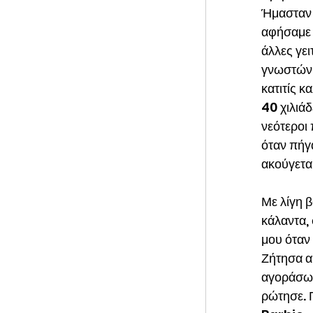
Ήμασταν 
αφήσαμε σ
άλλες γει
γνωστών,
κατιτίς κ
40 χιλιάδ
νεότεροι 
όταν πήγα
ακούγετα
Με λίγη β
κάλαντα, 
μου όταν
Ζήτησα α
αγοράσω. 
ρώτησε. Π