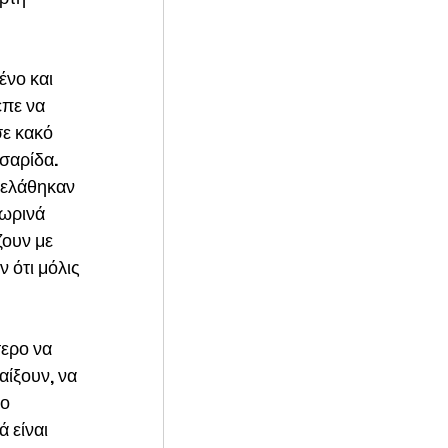
νο και 
πε να 
ε κακό 
σαρίδα. 
ρελάθηκαν 
τωρινά 
ουν με 
 ότι μόλις 
ερο να 
ίξουν, να 
ο 
 είναι 