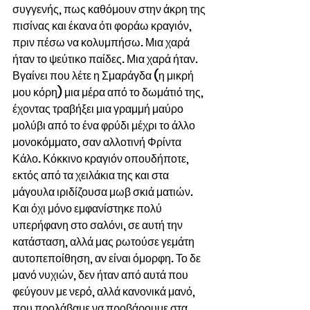
συγγενής, πως καθόμουν στην άκρη της 
πισίνας και έκανα ότι φοράω κραγιόν, 
πριν πέσω να κολυμπήσω. Μια χαρά 
ήταν το ψεύτικο παίδες. Μια χαρά ήταν. 
Βγαίνει που λέτε η Σμαράγδα (η μικρή 
μου κόρη) μια μέρα από το δωμάτιό της, 
έχοντας τραβήξει μια γραμμή μαύρο 
μολύβι από το ένα φρύδι μέχρι το άλλο 
μονοκόμματο, σαν αλλοτινή Φρίντα 
Κάλο. Κόκκινο κραγιόν οπουδήποτε, 
εκτός από τα χειλάκια της και στα 
μάγουλα ιριδίζουσα μωβ σκιά ματιών. 
Και όχι μόνο εμφανίστηκε πολύ 
υπερήφανη στο σαλόνι, σε αυτή την 
κατάσταση, αλλά μας ρωτούσε γεμάτη 
αυτοπεποίθηση, αν είναι όμορφη. Το δε 
μανό νυχιών, δεν ήταν από αυτά που 
φεύγουν με νερό, αλλά κανονικά μανό, 
που προλάβαμε να προβάρουμε στα 