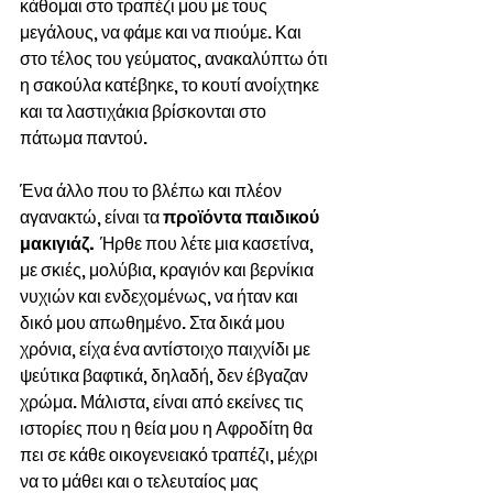
κάθομαι στο τραπέζι μου με τους 
μεγάλους, να φάμε και να πιούμε. Και 
στο τέλος του γεύματος, ανακαλύπτω ότι 
η σακούλα κατέβηκε, το κουτί ανοίχτηκε 
και τα λαστιχάκια βρίσκονται στο 
πάτωμα παντού. 
Ένα άλλο που το βλέπω και πλέον 
αγανακτώ, είναι τα 
προϊόντα παιδικού 
μακιγιάζ. 
 Ήρθε που λέτε μια κασετίνα, 
με σκιές, μολύβια, κραγιόν και βερνίκια 
νυχιών και ενδεχομένως, να ήταν και 
δικό μου απωθημένο. Στα δικά μου 
χρόνια, είχα ένα αντίστοιχο παιχνίδι με 
ψεύτικα βαφτικά, δηλαδή, δεν έβγαζαν 
χρώμα. Μάλιστα, είναι από εκείνες τις 
ιστορίες που η θεία μου η Αφροδίτη θα 
πει σε κάθε οικογενειακό τραπέζι, μέχρι 
να το μάθει και ο τελευταίος μας 