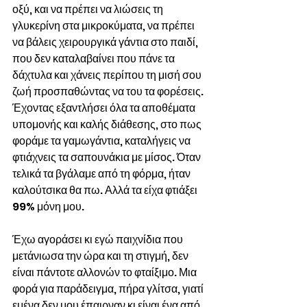
οξύ, και να πρέπει να λιώσεις τη 
γλυκερίνη στα μικροκύματα, να πρέπει 
να βάλεις χειρουργικά γάντια στο παιδί, 
που δεν καταλαβαίνει που πάνε τα 
δάχτυλα και χάνεις περίπου τη μισή σου 
ζωή προσπαθώντας να του τα φορέσεις. 
Έχοντας εξαντλήσει όλα τα αποθέματα 
υπομονής και καλής διάθεσης, στο πως 
φοράμε τα γαμωγάντια, καταλήγεις να 
φτιάχνεις τα σαπουνάκια με μίσος. Όταν 
τελικά τα βγάλαμε από τη φόρμα, ήταν 
καλούτσικα θα πω. Αλλά τα είχα φτιάξει 
99% μόνη μου.
Έχω αγοράσει κι εγώ παιχνίδια που 
μετάνιωσα την ώρα και τη στιγμή, δεν 
είναι πάντοτε αλλονών το φταίξιμο. Μια 
φορά για παράδειγμα, πήρα γλίτσα, γιατί 
εμένα δεν μου έπαιρναν κι είναι ένα από 