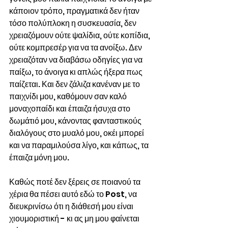
κάποιον τρόπο, πραγματικά δεν ήταν 
τόσο πολύπλοκη η συσκευασία, δεν 
χρειαζόμουν ούτε ψαλίδια, ούτε κοπίδια, 
ούτε κομπρεσέρ για να τα ανοίξω. Δεν 
χρειαζόταν να διαβάσω οδηγίες για να 
παίξω, το άνοιγα κι απλώς ήξερα πως 
παίζεται. Και δεν ζάλιζα κανέναν με το 
παιχνίδι μου, καθόμουν σαν καλό 
μοναχοπαίδι και έπαιζα ήσυχα στο 
δωμάτιό μου, κάνοντας φανταστικούς 
διαλόγους στο μυαλό μου, οκέι μπορεί 
και να παραμιλούσα λίγο, και κάπως, τα 
έπαιζα μόνη μου. 
Καθώς ποτέ δεν ξέρεις σε ποιανού τα 
χέρια θα πέσει αυτό εδώ το Post, να 
διευκρινίσω ότι η διάθεσή μου είναι 
χιουμοριστική - κι ας μη μου φαίνεται 