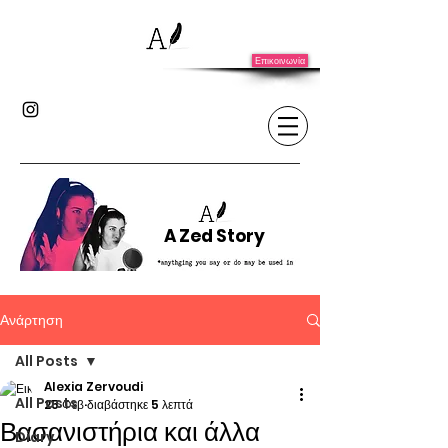
Επικοινωνία
A Zed Story
Ανάρτηση
All Posts
Alexia Zervoudi
All Posts
25 Φεβ
διαβάστηκε 5 λεπτά
Βασανιστήρια και άλλα
Diary