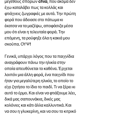
μεγέθους σπόρων chia, που ακόμα δεν 
έχω καταλάβει πως τα κολλάς και 
φτιάχνεις ζωγραφιές με αυτά. Την πρώτη 
φορά που άδειασε στο πάτωμα κι 
έκατσα να τα μαζέψω, αποφάσιζα μέσα 
μου ότι είναι η τελευταία φορά. Την 
επόμενη, τα ρούφηξε όλα η κακιά μου 
σκούπα. ΟΥΨ! 
Γενικά, υπάρχει λόγος που τα παιχνίδια 
αναγράφουν πάνω την ηλικία στην 
οποία απευθύνεται το καθένα. Έρχεται 
λοιπόν μια άλλη φορά, ένα παιχνίδι που 
ήταν για μεγαλύτερη ηλικία, το οποίο το 
είχε ζητήσει το ίδιο το παιδί. Τι να ξέρει κι 
αυτό το έρμο. Και είναι να φτιάξουμε λέει, 
δικά μας σαπουνάκια, δικές μας 
κολόνιες και κάτι άλλα καλλυντικά. Και 
να σου η γλυκερίνη, και να σου το κιτρικό 