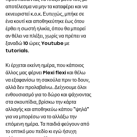
αποτέλεσμα να μην τα καταφέρει και να 
εκνευριστεί κ.ο.κ. Ευτυχώς, μπήκε σε 
ένα κουτί και αποθηκεύτηκε έως ότου 
έρθει η σωστή ηλικία, όπου θα μπορεί 
αν θέλει να πλέξει, χωρίς να πρέπει να 
ξαναδώ 10 ώρες Youtube με 
tutorials. 
Κι έρχεται εκείνη ημέρα, που κάποιος 
άλλος μας φέρνει Plexi flexi και θέλω 
να εξαφανίσω τη σακούλα πριν το δουν, 
αλλά δεν προλαβαίνω. Δείχνουμε όλοι 
ενθουσιασμό για το δώρο και ψάχνοντας 
στα σκουπίδια, βρίσκω την κάρτα 
αλλαγής και αποθηκεύω κάπου "ψηλά" 
για να μπορέσω να το αλλάξω την 
επόμενη ημέρα. Τα παιδιά φεύγουν από 
το οπτικό μου πεδίο κι εγώ ήσυχη 