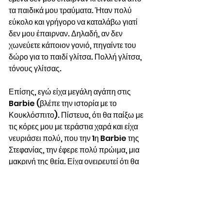
τα παιδικά μου τραύματα. Ήταν πολύ 
εύκολο και γρήγορο να καταλάβω γιατί 
δεν μου έπαιρναν. Δηλαδή, αν δεν 
χωνεύετε κάποιον γονιό, πηγαίντε του 
δώρο για το παιδί γλίτσα. Πολλή γλίτσα, 
τόνους γλίτσας. 
Επίσης, εγώ είχα μεγάλη αγάπη στις 
Barbie (βλέπε την ιστορία με το 
Κουκλόσπιτο). Πίστευα, ότι θα παίξω με 
τις κόρες μου με τεράστια χαρά και είχα 
νευριάσει πολύ, που την 1η Barbie της 
Στεφανίας, την έφερε πολύ πρώιμα, μια 
μακρινή της θεία. Είχα ονειρευτεί ότι θα 
πάμε μαζί να διαλέξουμε την πρώτη της 
κούκλα, που ήθελα οπωσδήποτε να της 
την αγοράσω εγώ. Η Στεφανία ήταν 
πολύ αδιάφορη με εκείνη τη Barbie, 