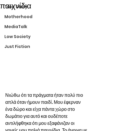
παιχνίδια
True Story
Motherhood
MediaTalk
Low Society
Just Fiction
Νιώθω ότι τα πράγματα ήταν πολύ πιο 
απλά όταν ήμουν παιδί. Μου έφερναν 
ένα δώρο και είχα πάντα χώρο στο 
δωμάτιο για αυτό και ουδέποτε 
αντιλήφθηκα ότι μου εξαφάνιζαν οι 
γονείς μου παλιά παιχνίδια. Το άνοιγα με 