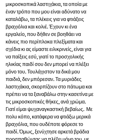
μικροσκοπικά λαστιχάκια, τα οποία με 
έναν τρόπο που μου είναι αδύνατο να 
καταλάβω, τα πλέκεις για να φτιάξεις 
βραχιόλια και κολιέ. Έχουν κι ένα 
εργαλείο, που δήθεν σε βοηθάει να 
κάνεις πιο περίπλοκα πλεξίματα και 
σχέδια κι ας είμαστε ειλικρινείς, είναι για 
να παίξεις εσύ, γιατί το προσχολικής 
ηλικίας παιδί σου δεν μπορεί να πλέξει 
μόνο του. Τουλάχιστον τα δικά μου 
παιδιά, δεν μπόρεσαν. Τα μυριάδες 
λαστιχάκια, σκορπίζουν στο πάτωμα και 
πρέπει να τα ξαναβάλω στην κασετίνα με 
τις μικροσκοπικές θήκες, ανά χρώμα. 
Γιατί είμαι ψυχαναγκαστική βεβαίως.  Με 
πολυ κόπο, κατάφερα να φτιάξω μερικά 
βραχιόλια, που ουδέποτε φόρεσε το 
παιδί. Όμως, ξενύχτησε αρκετά βράδια 
προσπαθώντας να πλέξει μόνο του, με 