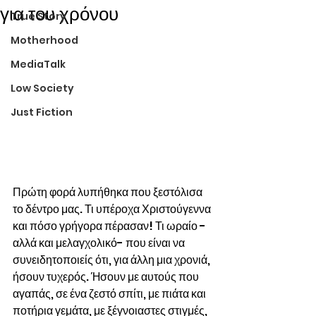
για του χρόνου
True Story
Motherhood
MediaTalk
Low Society
Just Fiction
Πρώτη φορά λυπήθηκα που ξεστόλισα 
το δέντρο μας. Τι υπέροχα Χριστούγεννα 
και πόσο γρήγορα πέρασαν! Τι ωραίο - 
αλλά και μελαγχολικό- που είναι να 
συνειδητοποιείς ότι, για άλλη μια χρονιά, 
ήσουν τυχερός. Ήσουν με αυτούς που 
αγαπάς, σε ένα ζεστό σπίτι, με πιάτα και 
ποτήρια γεμάτα, με ξέγνοιαστες στιγμές, 