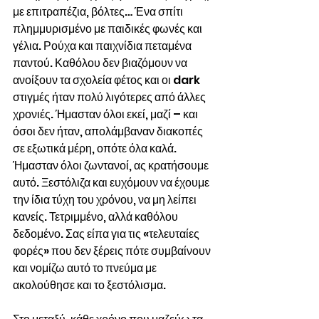
με επιτραπέζια, βόλτες… Ένα σπίτι 
πλημμυρισμένο με παιδικές φωνές και 
γέλια. Ρούχα και παιχνίδια πεταμένα 
παντού. Καθόλου δεν βιαζόμουν να 
ανοίξουν τα σχολεία φέτος και οι dark 
στιγμές ήταν πολύ λιγότερες από άλλες 
χρονιές. Ήμασταν όλοι εκεί, μαζί – και 
όσοι δεν ήταν, απολάμβαναν διακοπές 
σε εξωτικά μέρη, οπότε όλα καλά. 
Ήμασταν όλοι ζωντανοί, ας κρατήσουμε 
αυτό. Ξεστόλιζα και ευχόμουν να έχουμε 
την ίδια τύχη του χρόνου, να μη λείπει 
κανείς. Τετριμμένο, αλλά καθόλου 
δεδομένο. Σας είπα για τις «τελευταίες 
φορές» που δεν ξέρεις πότε συμβαίνουν 
και νομίζω αυτό το πνεύμα με 
ακολούθησε και το ξεστόλισμα.