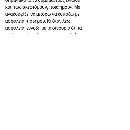
σημαντικό το να θυμάμαι πως ένιωθα 
και πως σκεφτόμουν, ποια ήμουν. Με 
ανακουφίζει να μπορώ να κοιτάξω με 
ασφάλεια πίσω μου. Κι όταν λέω 
ασφάλεια, εννοώ, με τη σιγουριά ότι τα 
πράγματα ήταν έτσι κι όχι όπως θολά τα 
θυμάμαι. Εκτός ότι όσο μεγαλώνουμε 
αλλάζουμε, συμβαίνει και το άλλο. Όσο 
μεγαλώνουμε γινόμαστε πιο σκληροί. 
Λιγότερο ρομαντικοί. Περισσότερο 
πρακτικοί. Αυτή η αλλαγή δεν μου 
αρέσει – κατηγορώ πολύ και τα reels σε 
αυτό. Χαζεύουμε, σκοτώνουμε το χρόνο 
σε κάτι τελείως ανούσιο και δεν 
πολυσκεφτόμαστε, ούτε έχουμε χρόνο 
να αισθανόμαστε. Ο παρελθοντικός 
εαυτός σου, σε βοηθά να θυμηθείς 
χαμένες αξίες, ή όπως πολλοί έχουν 
περιγράψει, το inner child σου.