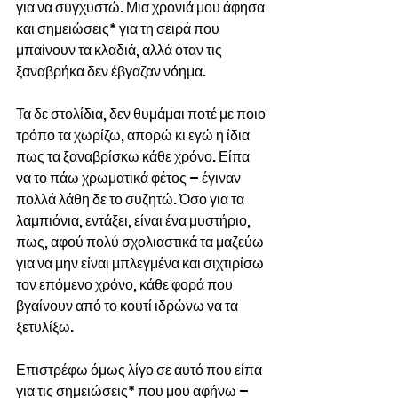
για να συγχυστώ. Μια χρονιά μου άφησα 
και σημειώσεις* για τη σειρά που 
μπαίνουν τα κλαδιά, αλλά όταν τις 
ξαναβρήκα δεν έβγαζαν νόημα.
Τα δε στολίδια, δεν θυμάμαι ποτέ με ποιο 
τρόπο τα χωρίζω, απορώ κι εγώ η ίδια 
πως τα ξαναβρίσκω κάθε χρόνο. Είπα 
να το πάω χρωματικά φέτος – έγιναν 
πολλά λάθη δε το συζητώ. Όσο για τα 
λαμπιόνια, εντάξει, είναι ένα μυστήριο, 
πως, αφού πολύ σχολιαστικά τα μαζεύω 
για να μην είναι μπλεγμένα και σιχτιρίσω 
τον επόμενο χρόνο, κάθε φορά που 
βγαίνουν από το κουτί ιδρώνω να τα 
ξετυλίξω.
Επιστρέφω όμως λίγο σε αυτό που είπα 
για τις σημειώσεις* που μου αφήνω – 