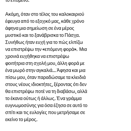
το επόμενο.
Ακόμη, όταν στο τέλος του καλοκαιριού 
έφευγα από το εξοχικό μας, κάθε χρόνο 
άφηνα μια σημείωση σε ένα μέρος 
μυστικό και το ξανάβρισκα το Πάσχα. 
Συνήθως ήταν ευχή για το πώς ελπίζω 
να επιστρέψω την «επόμενη φορά».  Μια 
χρονιά ευχήθηκα να επιστρέψω 
φοιτήτρια στη σχολή μου, άλλη φορά με 
ένα μωρό στην αγκαλιά... Άφησα και μια 
πίσω μου, όταν παραδώσαμε τα κλειδιά 
στους νέους ιδιοκτήτες, ξέροντας ότι δεν 
θα επιστρέψω ποτέ να τη διαβάσω, αλλά 
το έκανα ούτως ή άλλως. Ένα γράμμα 
ευγνωμοσύνης για όσα έζησα σε αυτό το 
σπίτι και τις ευλογίες που μετρήσαμε σε 
εκείνο το μέρος.