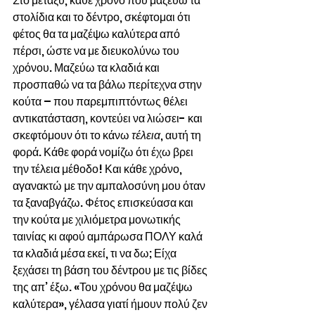
Στο μεταξύ, κάθε χρόνο που μαζεύω τα 
στολίδια και το δέντρο, σκέφτομαι ότι 
φέτος θα τα μαζέψω καλύτερα από 
πέρσι, ώστε να με διευκολύνω του 
χρόνου. Μαζεύω τα κλαδιά και 
προσπαθώ να τα βάλω περίτεχνα στην 
κούτα – που παρεμπιπτόντως θέλει 
αντικατάσταση, κοντεύει να λιώσει- και 
σκεφτόμουν ότι το κάνω 
τέλεια
, αυτή τη 
φορά. Κάθε φορά νομίζω ότι έχω βρει 
την τέλεια μέθοδο! Και κάθε χρόνο, 
αγανακτώ με την αμπαλοσύνη μου όταν 
τα ξαναβγάζω. Φέτος επισκεύασα και 
την κούτα με χιλιόμετρα μονωτικής 
ταινίας κι αφού αμπάρωσα ΠΟΛΥ καλά 
τα κλαδιά μέσα εκεί, τι να δω; Είχα 
ξεχάσει τη βάση του δέντρου με τις βίδες 
της απ’ έξω. «Του χρόνου θα μαζέψω 
καλύτερα», γέλασα γιατί ήμουν πολύ ζεν 