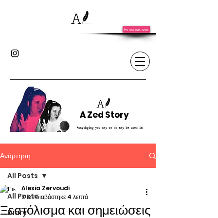
Επικοινωνία
A Zed Story
Ανάρτηση
All Posts
Alexia Zervoudi
All Posts
7 Ιαν
διαβάστηκε 4 λεπτά
Ξεστόλισμα και σημειώσεις
Diary